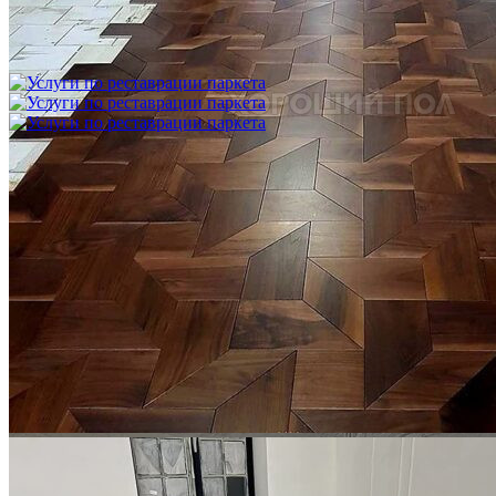
Укладка модульного паркета с финишным покрытием на
фанеру
3 600 ₽
Услуги по реставрации паркета
1 500 ₽
Блог
Интересные статьи о паркете Coswick