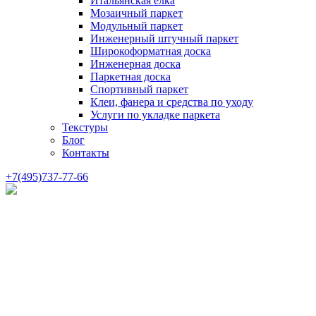
Итальянская елка
Мозаичный паркет
Модульный паркет
Инженерный штучный паркет
Широкоформатная доска
Инженерная доска
Паркетная доска
Спортивный паркет
Клеи, фанера и средства по уходу
Услуги по укладке паркета
Текстуры
Блог
Контакты
+7(495)737-77-66