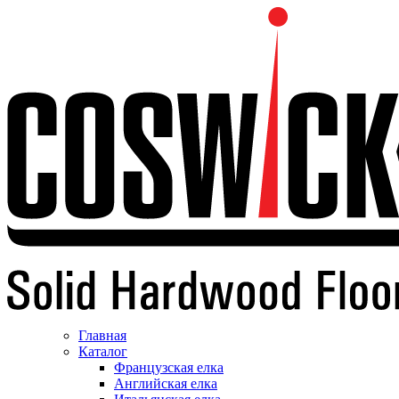
Главная
Каталог
Французская елка
Английская елка