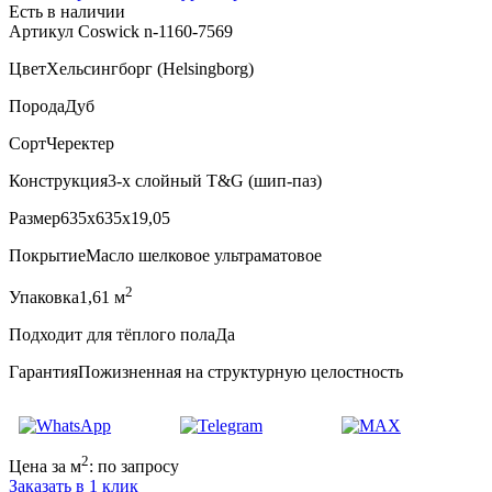
Есть в наличии
Артикул Coswick n-1160-7569
Цвет
Хельсингборг (Helsingborg)
Порода
Дуб
Сорт
Черектер
Конструкция
3-х слойный T&G (шип-паз)
Размер
635x635x19,05
Покрытие
Масло шелковое ультраматовое
2
Упаковка
1,61 м
Подходит для тёплого пола
Да
Гарантия
Пожизненная на структурную целостность
2
Цена за м
:
по запросу
Заказать в 1 клик