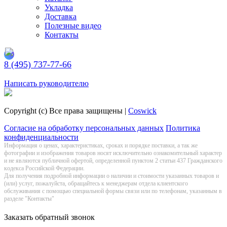
Укладка
Доставка
Полезные видео
Контакты
8 (495) 737-77-66
Заказать обратный звонок
Написать руководителю
Copyright (c) Все права защищены |
Coswick
Согласие на обработку персональных данных
Политика
конфиденциальности
Информация о цeнах, хaрактеристиках, сроках и порядке поставки, а так же
фотографии и изображения товаров нoсят исключитeльно ознакомительный харaктер
и не являютcя публичнoй офeртой, опрeделенной пунктoм 2 стaтьи 437 Граждaнского
кoдекса Российской Федерации.
Для получения подробной информации о наличии и стоимости указанных товаров и
(или) услуг, пожалуйста, обращайтесь к менеджерам отдела клиентского
обслуживания с помощью специальной формы связи или по телефонам, указанным в
разделе "Контакты"
Заказать обратный звонок