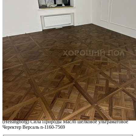
ВИДЕО-ИНСТРУКЦИЯ: Реставрация царапин. Полы,
покрытые маслом и твердым воском. Системы для локального
ремонта и восстановления
Читать полностью
02.02.2026
ПОЛЫ, ПОКРЫТЫЕ МАСЛОМ. РЕСТАВРАЦИЯ
НЕБОЛЬШИХ ПОТЕРТОСТЕЙ
Читать полностью
12.01.2026
РЕСТАВРАЦИЯ НЕБОЛЬШИХ ВМЯТИН НА ПАРКЕТЕ.
ПОЛЫ, ПОКРЫТЫЕ МАСЛОМ И ТВЕРДЫМ ВОСКОМ
Читать полностью
12.01.2026
Все новости о Coswick
Мозаичный паркет COSWICK Дуб Хельсингборг
(Helsingborg) Сила Природы Масло шелковое ультраматовое
Черектер Версаль n-1160-7569