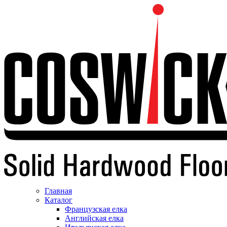
Главная
Каталог
Французская елка
Английская елка