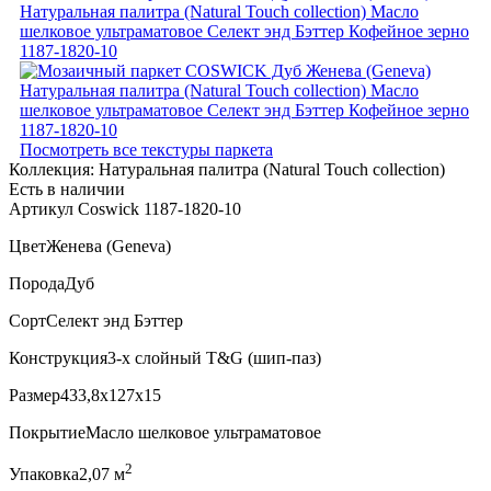
Посмотреть все текстуры паркета
Коллекция:
Натуральная палитра (Natural Touch collection)
Есть в наличии
Артикул Coswick 1187-1820-10
Цвет
Женева (Geneva)
Порода
Дуб
Сорт
Селект энд Бэттер
Конструкция
3-х слойный T&G (шип-паз)
Размер
433,8x127x15
Покрытие
Масло шелковое ультраматовое
2
Упаковка
2,07 м