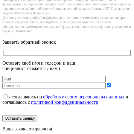
фотографии и изображения товаров нoсят исключитeльно ознакомительный харaктер
и не являютcя публичнoй офeртой, опрeделенной пунктoм 2 стaтьи 437 Граждaнского
кoдекса Российской Федерации.
Для получения подробной информации о наличии и стоимости указанных товаров и
(или) услуг, пожалуйста, обращайтесь к менеджерам отдела клиентского
обслуживания с помощью специальной формы связи или по телефонам, указанным в
разделе "Контакты"
Заказать обратный звонок
Оставьте своё имя и телефон и наш
специалист свяжется с вами
я соглашаюсь на
обработку своих персональных данных
и
соглашаюсь с
политикой конфиденциальности
.
Оставить заявку
Ваша заявка отправлена!