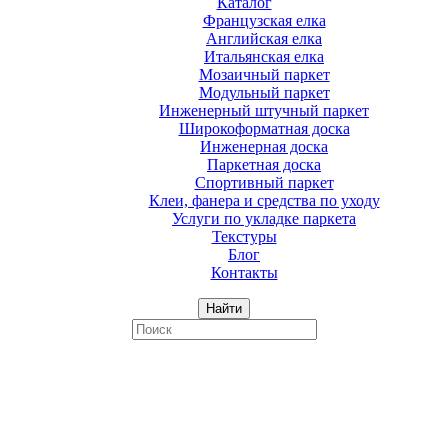
Каталог
Французская елка
Английская елка
Итальянская елка
Мозаичный паркет
Модульный паркет
Инженерный штучный паркет
Широкоформатная доска
Инженерная доска
Паркетная доска
Спортивный паркет
Клеи, фанера и средства по уходу
Услуги по укладке паркета
Текстуры
Блог
Контакты
Найти