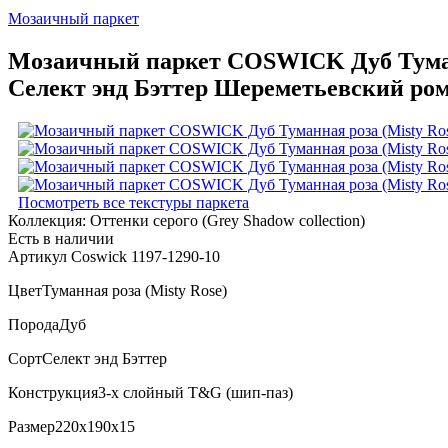
Мозаичный паркет
Мозаичный паркет COSWICK Дуб Туманна
Селект энд Бэттер Шереметьевский ром
Посмотреть все текстуры паркета
Коллекция:
Оттенки серого (Grеy Shadow collection)
Есть в наличии
Артикул Coswick 1197-1290-10
Цвет
Туманная роза (Misty Rose)
Порода
Дуб
Сорт
Селект энд Бэттер
Конструкция
3-х слойный T&G (шип-паз)
Размер
220x190x15