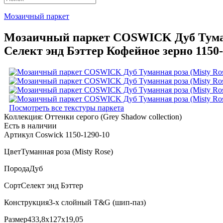
Мозаичный паркет
Мозаичный паркет COSWICK Дуб Туманна
Селект энд Бэттер Кофейное зерно 1150-
Посмотреть все текстуры паркета
Коллекция:
Оттенки серого (Grеy Shadow collection)
Есть в наличии
Артикул Coswick 1150-1290-10
Цвет
Туманная роза (Misty Rose)
Порода
Дуб
Сорт
Селект энд Бэттер
Конструкция
3-х слойный T&G (шип-паз)
Размер
433,8x127x19,05