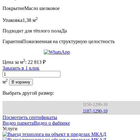
Покрытие
Масло шелковое
2
Упаковка
1,38 м
Подходит для тёплого пола
Да
Гарантия
Пожизненная на структурную целостность
2
Цена за м
:
22 813
₽
Заказать в 1 клик
Количество
2
м
В корзину
Выбрать другой размер:
1150-1290-10
1187-1290-10
Посмотреть сертификаты
Видео паркета
Видео о фабрике
Услуги