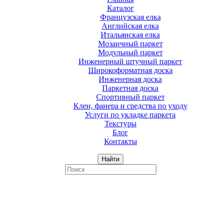
Каталог
Французская елка
Английская елка
Итальянская елка
Мозаичный паркет
Модульный паркет
Инженерный штучный паркет
Широкоформатная доска
Инженерная доска
Паркетная доска
Спортивный паркет
Клеи, фанера и средства по уходу
Услуги по укладке паркета
Текстуры
Блог
Контакты
Найти