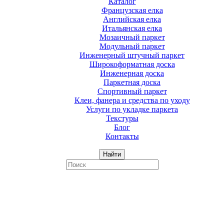
Каталог
Французская елка
Английская елка
Итальянская елка
Мозаичный паркет
Модульный паркет
Инженерный штучный паркет
Широкоформатная доска
Инженерная доска
Паркетная доска
Спортивный паркет
Клеи, фанера и средства по уходу
Услуги по укладке паркета
Текстуры
Блог
Контакты
Найти