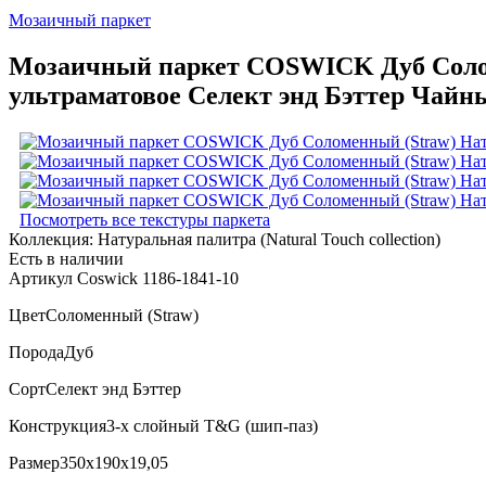
Мозаичный паркет
Мозаичный паркет COSWICK Дуб Соломен
ультраматовое Селект энд Бэттер Чайны
Посмотреть все текстуры паркета
Коллекция:
Натуральная палитра (Natural Touch collection)
Есть в наличии
Артикул Coswick 1186-1841-10
Цвет
Соломенный (Straw)
Порода
Дуб
Сорт
Селект энд Бэттер
Конструкция
3-х слойный T&G (шип-паз)
Размер
350x190x19,05