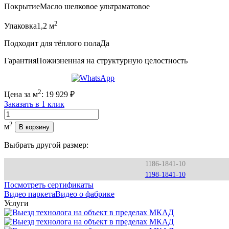
Покрытие
Масло шелковое ультраматовое
2
Упаковка
1,2 м
Подходит для тёплого пола
Да
Гарантия
Пожизненная на структурную целостность
2
Цена за м
:
19 929
₽
Заказать в 1 клик
Количество
2
м
В корзину
Выбрать другой размер:
1186-1841-10
1198-1841-10
Посмотреть сертификаты
Видео паркета
Видео о фабрике
Услуги