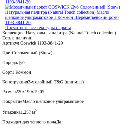
Посмотреть все текстуры паркета
Коллекция:
Натуральная палитра (Natural Touch collection)
Есть в наличии
Артикул Coswick 1193-3841-20
Цвет
Соломенный (Straw)
Порода
Дуб
Сорт
1 Коммон
Конструкция
3-х слойный T&G (шип-паз)
Размер
220x190x19,05
Покрытие
Масло шелковое ультраматовое
2
Упаковка
1,257 м
Подходит для тёплого пола
Да