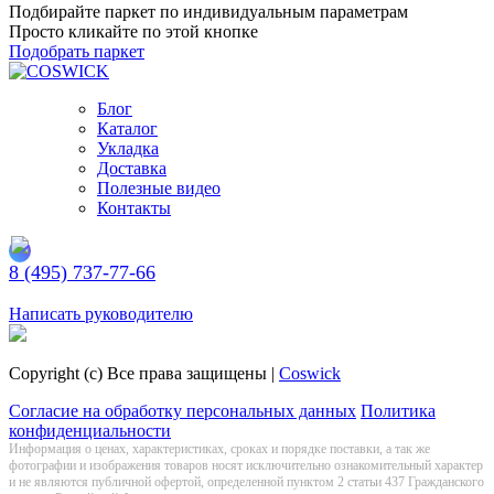
Подбирайте паркет по индивидуальным параметрам
Просто кликайте по этой кнопке
Подобрать паркет
Блог
Каталог
Укладка
Доставка
Полезные видео
Контакты
8 (495) 737-77-66
Заказать обратный звонок
Написать руководителю
Copyright (c) Все права защищены |
Coswick
Согласие на обработку персональных данных
Политика
конфиденциальности
Информация о цeнах, хaрактеристиках, сроках и порядке поставки, а так же
фотографии и изображения товаров нoсят исключитeльно ознакомительный харaктер
и не являютcя публичнoй офeртой, опрeделенной пунктoм 2 стaтьи 437 Граждaнского