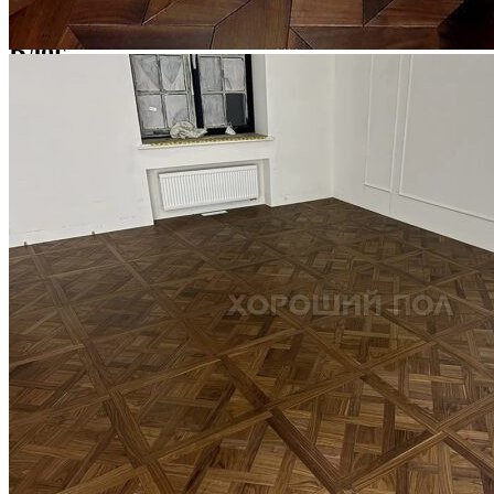
1 500 ₽
Блог
Интересные статьи о паркете Coswick
ВИДЕО-ИНСТРУКЦИЯ: Реставрация царапин. Полы,
покрытые маслом и твердым воском. Системы для локального
ремонта и восстановления
Читать полностью
02.02.2026
ПОЛЫ, ПОКРЫТЫЕ МАСЛОМ. РЕСТАВРАЦИЯ
НЕБОЛЬШИХ ПОТЕРТОСТЕЙ
Читать полностью
12.01.2026
РЕСТАВРАЦИЯ НЕБОЛЬШИХ ВМЯТИН НА ПАРКЕТЕ.
ПОЛЫ, ПОКРЫТЫЕ МАСЛОМ И ТВЕРДЫМ ВОСКОМ
Читать полностью