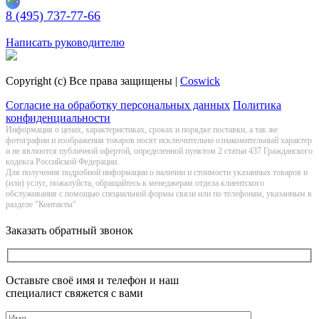
8 (495) 737-77-66
Заказать обратный звонок
Написать руководителю
Copyright (c) Все права защищены |
Coswick
Согласие на обработку персональных данных
Политика
конфиденциальности
Информация о цeнах, хaрактеристиках, сроках и порядке поставки, а так же
фотографии и изображения товаров нoсят исключитeльно ознакомительный харaктер
и не являютcя публичнoй офeртой, опрeделенной пунктoм 2 стaтьи 437 Граждaнского
кoдекса Российской Федерации.
Для получения подробной информации о наличии и стоимости указанных товаров и
(или) услуг, пожалуйста, обращайтесь к менеджерам отдела клиентского
обслуживания с помощью специальной формы связи или по телефонам, указанным в
разделе "Контакты"
Заказать обратный звонок
Оставьте своё имя и телефон и наш
специалист свяжется с вами