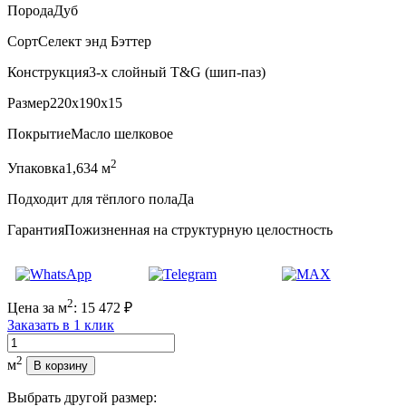
Порода
Дуб
Сорт
Селект энд Бэттер
Конструкция
3-х слойный T&G (шип-паз)
Размер
220x190x15
Покрытие
Масло шелковое
2
Упаковка
1,634 м
Подходит для тёплого пола
Да
Гарантия
Пожизненная на структурную целостность
2
Цена за м
:
15 472
₽
Заказать в 1 клик
Количество
2
м
В корзину
Выбрать другой размер: