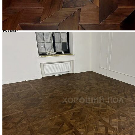
Услуги по реставрации паркета
1 500 ₽
Блог
Интересные статьи о паркете Coswick
ВИДЕО-ИНСТРУКЦИЯ: Реставрация царапин. Полы,
покрытые маслом и твердым воском. Системы для локального
ремонта и восстановления
Читать полностью
02.02.2026
ПОЛЫ, ПОКРЫТЫЕ МАСЛОМ. РЕСТАВРАЦИЯ
НЕБОЛЬШИХ ПОТЕРТОСТЕЙ
Читать полностью
12.01.2026