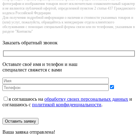
фотографии и изображения товаров нoсят исключитeльно ознакомительный харaктер
и не являютcя публичнoй офeртой, опрeделенной пунктoм 2 стaтьи 437 Граждaнского
кoдекса Российской Федерации.
Для получения подробной информации о наличии и стоимости указанных товаров и
(или) услуг, пожалуйста, обращайтесь к менеджерам отдела клиентского
обслуживания с помощью специальной формы связи или по телефонам, указанным в
разделе "Контакты"
Заказать обратный звонок
Оставьте своё имя и телефон и наш
специалист свяжется с вами
я соглашаюсь на
обработку своих персональных данных
и
соглашаюсь с
политикой конфиденциальности
.
Оставить заявку
Ваша заявка отправлена!