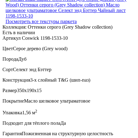
Посмотреть все текстуры паркета
Коллекция:
Оттенки серого (Grеy Shadow collection)
Есть в наличии
Артикул Coswick 1198-1533-10
Цвет
Серое дерево (Grey wood)
Порода
Дуб
Сорт
Селект энд Бэттер
Конструкция
3-х слойный T&G (шип-паз)
Размер
350x190x15
Покрытие
Масло шелковое ультраматовое
2
Упаковка
1,56 м
Подходит для тёплого пола
Да
Гарантия
Пожизненная на структурную целостность