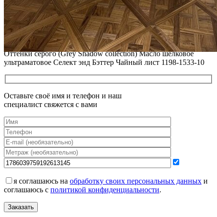
РЕСТАВРАЦИЯ НЕБОЛЬШИХ ВМЯТИН НА ПАРКЕТЕ.
ПОЛЫ, ПОКРЫТЫЕ МАСЛОМ И ТВЕРДЫМ ВОСКОМ
Читать полностью
12.01.2026
Все новости о Coswick
Мозаичный паркет COSWICK Дуб Серое дерево (Grey Wood)
Оттенки серого (Grеy Shadow collection) Масло шелковое
ультраматовое Селект энд Бэттер Чайный лист 1198-1533-10
Оставьте своё имя и телефон и наш
специалист свяжется с вами
я соглашаюсь на
обработку своих персональных данных
и
соглашаюсь с
политикой конфиденциальности
.
Заказать