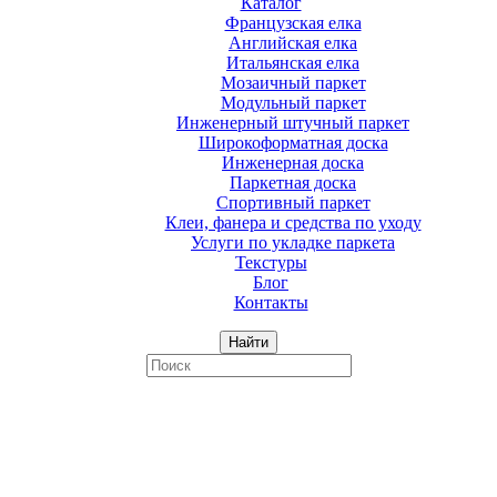
Каталог
Французская елка
Английская елка
Итальянская елка
Мозаичный паркет
Модульный паркет
Инженерный штучный паркет
Широкоформатная доска
Инженерная доска
Паркетная доска
Спортивный паркет
Клеи, фанера и средства по уходу
Услуги по укладке паркета
Текстуры
Блог
Контакты
Найти