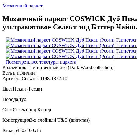
Мозаичный паркет
Мозаичный паркет COSWICK Дуб Пекан 
ультраматовое Селект энд Бэттер Чайны
Посмотреть все текстуры паркета
Коллекция:
Таинственный лес (Dark Wood collection)
Есть в наличии
Артикул Coswick 1198-1872-10
Цвет
Пекан (Pecan)
Порода
Дуб
Сорт
Селект энд Бэттер
Конструкция
3-х слойный T&G (шип-паз)
Размер
350x190x15