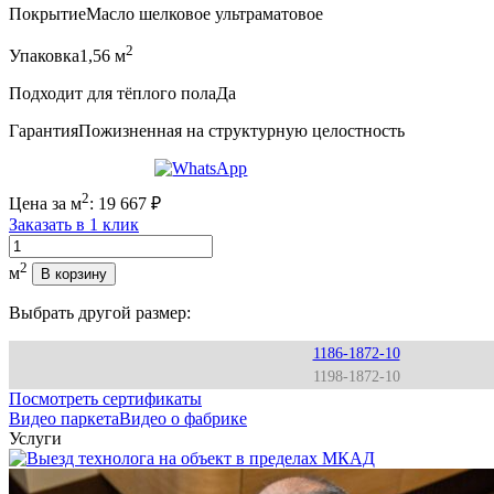
Покрытие
Масло шелковое ультраматовое
2
Упаковка
1,56 м
Подходит для тёплого пола
Да
Гарантия
Пожизненная на структурную целостность
2
Цена за м
:
19 667
₽
Заказать в 1 клик
Количество
2
м
В корзину
Выбрать другой размер:
1186-1872-10
1198-1872-10
Посмотреть сертификаты
Видео паркета
Видео о фабрике
Услуги