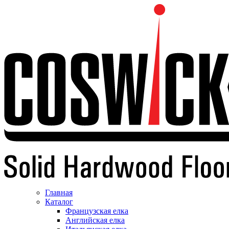
Главная
Каталог
Французская елка
Английская елка