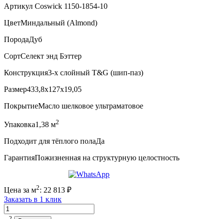
Артикул Coswick 1150-1854-10
Цвет
Миндальный (Almond)
Порода
Дуб
Сорт
Селект энд Бэттер
Конструкция
3-х слойный T&G (шип-паз)
Размер
433,8x127x19,05
Покрытие
Масло шелковое ультраматовое
2
Упаковка
1,38 м
Подходит для тёплого пола
Да
Гарантия
Пожизненная на структурную целостность
2
Цена за м
:
22 813
₽
Заказать в 1 клик
Количество
2