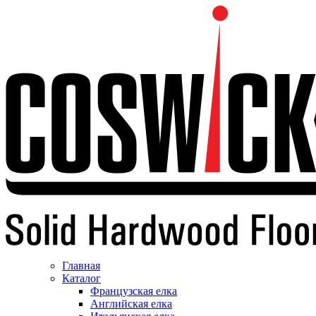
Главная
Каталог
Французская елка
Английская елка