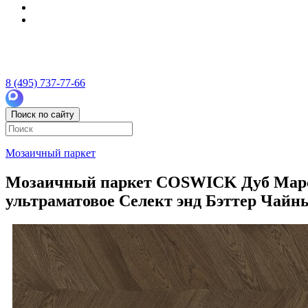
8 (495) 737-77-66
Поиск по сайту
Мозаичный паркет
Мозаичный паркет COSWICK Дуб Марсель
ультраматовое Селект энд Бэттер Чайны