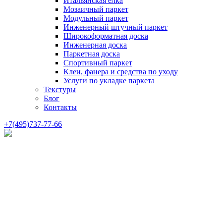
Итальянская елка
Мозаичный паркет
Модульный паркет
Инженерный штучный паркет
Широкоформатная доска
Инженерная доска
Паркетная доска
Спортивный паркет
Клеи, фанера и средства по уходу
Услуги по укладке паркета
Текстуры
Блог
Контакты
+7(495)737-77-66