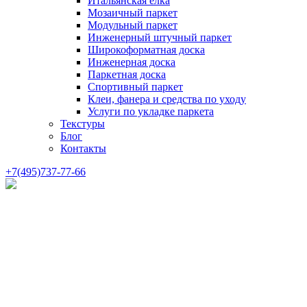
Итальянская елка
Мозаичный паркет
Модульный паркет
Инженерный штучный паркет
Широкоформатная доска
Инженерная доска
Паркетная доска
Спортивный паркет
Клеи, фанера и средства по уходу
Услуги по укладке паркета
Текстуры
Блог
Контакты
+7(495)737-77-66