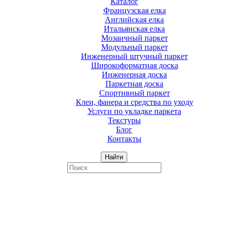
Каталог
Французская елка
Английская елка
Итальянская елка
Мозаичный паркет
Модульный паркет
Инженерный штучный паркет
Широкоформатная доска
Инженерная доска
Паркетная доска
Спортивный паркет
Клеи, фанера и средства по уходу
Услуги по укладке паркета
Текстуры
Блог
Контакты
Найти