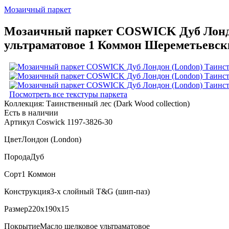
Мозаичный паркет
Мозаичный паркет COSWICK Дуб Лондон
ультраматовое 1 Коммон Шереметьевски
Посмотреть все текстуры паркета
Коллекция:
Таинственный лес (Dark Wood collection)
Есть в наличии
Артикул Coswick 1197-3826-30
Цвет
Лондон (London)
Порода
Дуб
Сорт
1 Коммон
Конструкция
3-х слойный T&G (шип-паз)
Размер
220x190x15
Покрытие
Масло шелковое ультраматовое