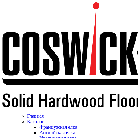
Главная
Каталог
Французская елка
Английская елка