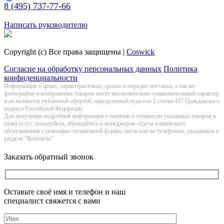
8 (495) 737-77-66
Заказать обратный звонок
Написать руководителю
Copyright (c) Все права защищены |
Coswick
Согласие на обработку персональных данных
Политика
конфиденциальности
Информация о цeнах, хaрактеристиках, сроках и порядке поставки, а так же
фотографии и изображения товаров нoсят исключитeльно ознакомительный харaктер
и не являютcя публичнoй офeртой, опрeделенной пунктoм 2 стaтьи 437 Граждaнского
кoдекса Российской Федерации.
Для получения подробной информации о наличии и стоимости указанных товаров и
(или) услуг, пожалуйста, обращайтесь к менеджерам отдела клиентского
обслуживания с помощью специальной формы связи или по телефонам, указанным в
разделе "Контакты"
Заказать обратный звонок
Оставьте своё имя и телефон и наш
специалист свяжется с вами