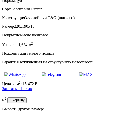
Порода
Дуб
Сорт
Селект энд Бэттер
Конструкция
3-х слойный T&G (шип-паз)
Размер
220x190x15
Покрытие
Масло шелковое
2
Упаковка
1,634 м
Подходит для тёплого пола
Да
Гарантия
Пожизненная на структурную целостность
2
Цена за м
:
15 472
₽
Заказать в 1 клик
Количество
2
м
В корзину
Выбрать другой размер: