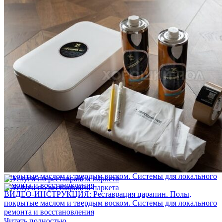
Услуги по реставрации паркета
1 500 ₽
Блог
Интересные статьи о паркете Coswick
ВИДЕО-ИНСТРУКЦИЯ: Реставрация царапин. Полы,
покрытые маслом и твердым воском. Системы для локального
ремонта и восстановления
Читать полностью