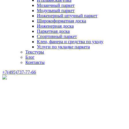
Итальянская елка
Мозаичный паркет
Модульный паркет
Инженерный штучный паркет
Широкоформатная доска
Инженерная доска
Паркетная доска
Спортивный паркет
Клеи, фанера и средства по уходу
Услуги по укладке паркета
Текстуры
Блог
Контакты
+7(495)737-77-66