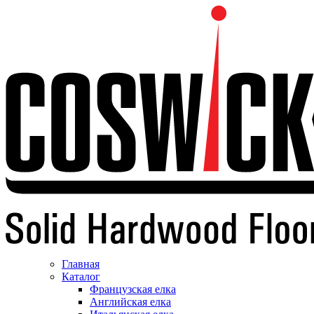
Главная
Каталог
Французская елка
Английская елка