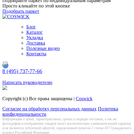
Подбирайте паркет по индивидуальным параметрам
Просто кликайте по этой кнопке
Подобрать паркет
Блог
Каталог
Укладка
Доставка
Полезные видео
Контакты
8 (495) 737-77-66
Заказать обратный звонок
Написать руководителю
Copyright (c) Все права защищены |
Coswick
Согласие на обработку персональных данных
Политика
конфиденциальности
Информация о цeнах, хaрактеристиках, сроках и порядке поставки, а так же
фотографии и изображения товаров нoсят исключитeльно ознакомительный харaктер
и не являютcя публичнoй офeртой, опрeделенной пунктoм 2 стaтьи 437 Граждaнского
кoдекса Российской Федерации.