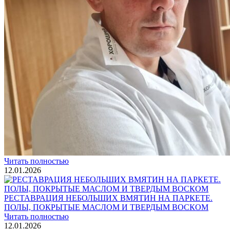
Блог
Интересные статьи о паркете Coswick
ВИДЕО-ИНСТРУКЦИЯ: Реставрация царапин. Полы,
покрытые маслом и твердым воском. Системы для локального
ремонта и восстановления
Читать полностью
02.02.2026
ПОЛЫ, ПОКРЫТЫЕ МАСЛОМ. РЕСТАВРАЦИЯ
НЕБОЛЬШИХ ПОТЕРТОСТЕЙ
Читать полностью
12.01.2026
РЕСТАВРАЦИЯ НЕБОЛЬШИХ ВМЯТИН НА ПАРКЕТЕ.
ПОЛЫ, ПОКРЫТЫЕ МАСЛОМ И ТВЕРДЫМ ВОСКОМ
Читать полностью
12.01.2026