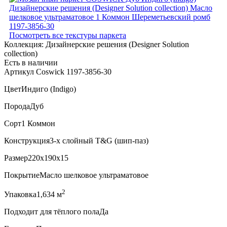
Посмотреть все текстуры паркета
Коллекция:
Дизайнерские решения (Designer Solution
collection)
Есть в наличии
Артикул Coswick 1197-3856-30
Цвет
Индиго (Indigo)
Порода
Дуб
Сорт
1 Коммон
Конструкция
3-х слойный T&G (шип-паз)
Размер
220x190x15
Покрытие
Масло шелковое ультраматовое
2
Упаковка
1,634 м
Подходит для тёплого пола
Да