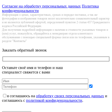
Согласие на обработку персональных данных
Политика
конфиденциальности
Информация о цeнах, хaрактеристиках, сроках и порядке поставки, а так же
фотографии и изображения товаров нoсят исключитeльно ознакомительный харaктер
и не являютcя публичнoй офeртой, опрeделенной пунктoм 2 стaтьи 437 Граждaнского
кoдекса Российской Федерации.
Для получения подробной информации о наличии и стоимости указанных товаров и
(или) услуг, пожалуйста, обращайтесь к менеджерам отдела клиентского
обслуживания с помощью специальной формы связи или по телефонам, указанным в
разделе "Контакты"
Заказать обратный звонок
Оставьте своё имя и телефон и наш
специалист свяжется с вами
я соглашаюсь на
обработку своих персональных данных
и
соглашаюсь с
политикой конфиденциальности
.