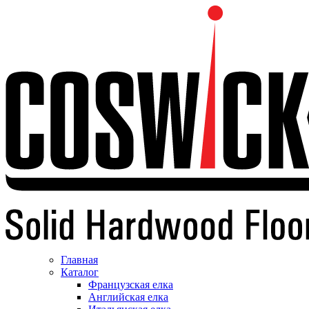
Главная
Каталог
Французская елка
Английская елка