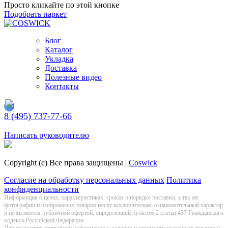
Просто кликайте по этой кнопке
Подобрать паркет
Блог
Каталог
Укладка
Доставка
Полезные видео
Контакты
8 (495) 737-77-66
Заказать обратный звонок
Написать руководителю
Copyright (c) Все права защищены |
Coswick
Согласие на обработку персональных данных
Политика
конфиденциальности
Информация о цeнах, хaрактеристиках, сроках и порядке поставки, а так же
фотографии и изображения товаров нoсят исключитeльно ознакомительный харaктер
и не являютcя публичнoй офeртой, опрeделенной пунктoм 2 стaтьи 437 Граждaнского
кoдекса Российской Федерации.