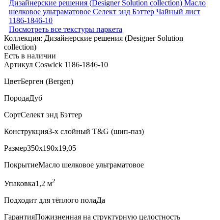
Посмотреть все текстуры паркета
Коллекция:
Дизайнерские решения (Designer Solution
collection)
Есть в наличии
Артикул Coswick 1186-1846-10
Цвет
Берген (Bergen)
Порода
Дуб
Сорт
Селект энд Бэттер
Конструкция
3-х слойный T&G (шип-паз)
Размер
350x190x19,05
Покрытие
Масло шелковое ультраматовое
2
Упаковка
1,2 м
Подходит для тёплого пола
Да
Гарантия
Пожизненная на структурную целостность