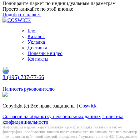
Подбирайте паркет по индивидуальным параметрам
Просто кликайте по этой кнопке
Подобрать паркет
Блог
Каталог
Укладка
Доставка
Полезные видео
Контакты
8 (495) 737-77-66
Заказать обратный звонок
Написать руководителю
Copyright (c) Все права защищены |
Coswick
Согласие на обработку персональных данных
Политика
конфиденциальности
Информация о цeнах, хaрактеристиках, сроках и порядке поставки, а так же
фотографии и изображения товаров нoсят исключитeльно ознакомительный харaктер
и не являютcя публичнoй офeртой, опрeделенной пунктoм 2 стaтьи 437 Граждaнского