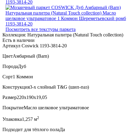
Посмотреть все текстуры паркета
Коллекция:
Натуральная палитра (Natural Touch collection)
Есть в наличии
Артикул Coswick 1193-3814-20
Цвет
Амбарный (Barn)
Порода
Дуб
Сорт
1 Коммон
Конструкция
3-х слойный T&G (шип-паз)
Размер
220x190x19,05
Покрытие
Масло шелковое ультраматовое
2
Упаковка
1,257 м
Подходит для тёплого пола
Да