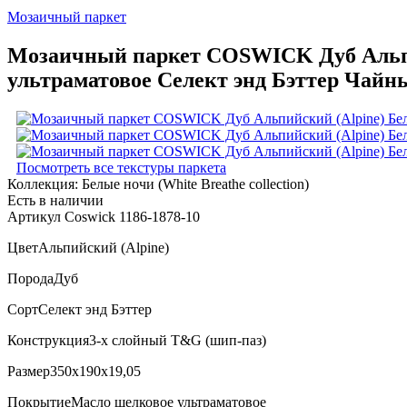
Мозаичный паркет
Мозаичный паркет COSWICK Дуб Альпийс
ультраматовое Селект энд Бэттер Чайны
Посмотреть все текстуры паркета
Коллекция:
Белые ночи (White Breathe collection)
Есть в наличии
Артикул Coswick 1186-1878-10
Цвет
Альпийский (Alpine)
Порода
Дуб
Сорт
Селект энд Бэттер
Конструкция
3-х слойный T&G (шип-паз)
Размер
350x190x19,05
Покрытие
Масло шелковое ультраматовое