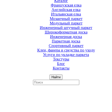
Каталог
Французская елка
Английская елка
Итальянская елка
Мозаичный паркет
Модульный паркет
Инженерный штучный паркет
Широкоформатная доска
Инженерная доска
Паркетная доска
Спортивный паркет
Клеи, фанера и средства по уходу
Услуги по укладке паркета
Текстуры
Блог
Контакты
Найти