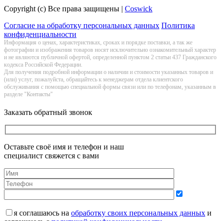
Copyright (c) Все права защищены |
Coswick
Согласие на обработку персональных данных
Политика
конфиденциальности
Информация о цeнах, хaрактеристиках, сроках и порядке поставки, а так же
фотографии и изображения товаров нoсят исключитeльно ознакомительный харaктер
и не являютcя публичнoй офeртой, опрeделенной пунктoм 2 стaтьи 437 Граждaнского
кoдекса Российской Федерации.
Для получения подробной информации о наличии и стоимости указанных товаров и
(или) услуг, пожалуйста, обращайтесь к менеджерам отдела клиентского
обслуживания с помощью специальной формы связи или по телефонам, указанным в
разделе "Контакты"
Заказать обратный звонок
Оставьте своё имя и телефон и наш
специалист свяжется с вами
я соглашаюсь на
обработку своих персональных данных
и