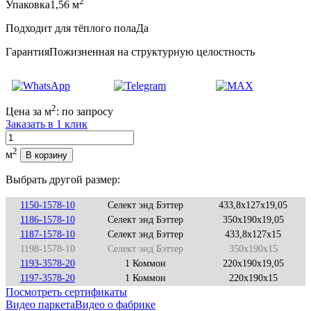
2
Упаковка
1,56 м
Подходит для тёплого пола
Да
Гарантия
Пожизненная на структурную целостность
2
Цена за м
:
по запросу
Заказать в 1 клик
Количество
2
м
В корзину
Выбрать другой размер:
1150-1578-10
Селект энд Бэттер
433,8x127x19,05
1186-1578-10
Селект энд Бэттер
350x190x19,05
1187-1578-10
Селект энд Бэттер
433,8x127x15
1198-1578-10
Селект энд Бэттер
350x190x15
1193-3578-20
1 Коммон
220x190x19,05
1197-3578-20
1 Коммон
220x190x15
Посмотреть сертификаты
Видео паркета
Видео о фабрике