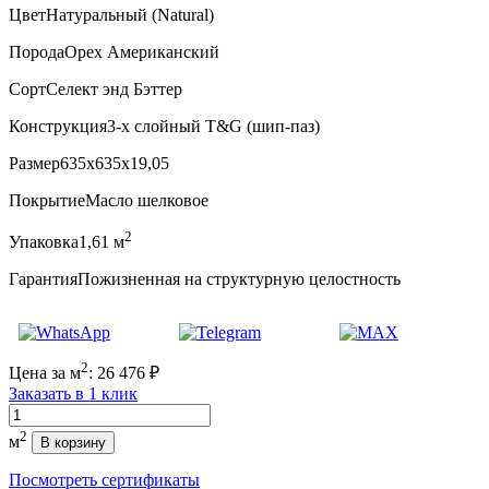
Цвет
Натуральный (Natural)
Порода
Орех Американский
Сорт
Селект энд Бэттер
Конструкция
3-х слойный T&G (шип-паз)
Размер
635x635x19,05
Покрытие
Масло шелковое
2
Упаковка
1,61 м
Гарантия
Пожизненная на структурную целостность
2
Цена за м
:
26 476
₽
Заказать в 1 клик
Количество
2
м
В корзину
Посмотреть сертификаты