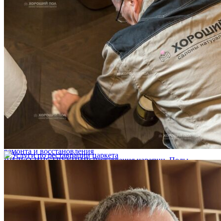
Услуги по реставрации паркета
1 500 ₽
Блог
Интересные статьи о паркете Coswick
ВИДЕО-ИНСТРУКЦИЯ: Реставрация царапин. Полы,
покрытые маслом и твердым воском. Системы для локального
ремонта и восстановления
Читать полностью
02.02.2026