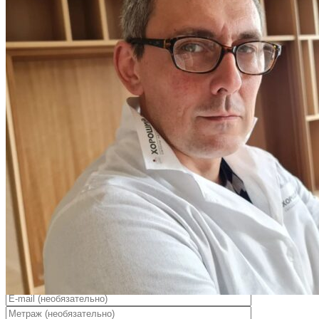
ПОЛЫ, ПОКРЫТЫЕ МАСЛОМ. РЕСТАВРАЦИЯ
НЕБОЛЬШИХ ПОТЕРТОСТЕЙ
Читать полностью
12.01.2026
РЕСТАВРАЦИЯ НЕБОЛЬШИХ ВМЯТИН НА ПАРКЕТЕ.
ПОЛЫ, ПОКРЫТЫЕ МАСЛОМ И ТВЕРДЫМ ВОСКОМ
Читать полностью
12.01.2026
Все новости о Coswick
Модульный паркет COSWICK Орех Американский
Натуральный (Natural) Американский орех (American Walnut
collection) Масло шелковое Селект энд Бэттер Фонтенбло
1360-1201-30
Оставьте своё имя и телефон и наш
специалист свяжется с вами