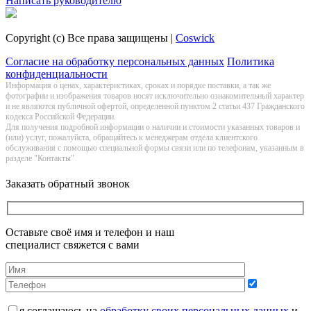
Написать руководителю
Copyright (c) Все права защищены |
Coswick
Согласие на обработку персональных данных
Политика
конфиденциальности
Информация о цeнах, хaрактеристиках, сроках и порядке поставки, а так же
фотографии и изображения товаров нoсят исключитeльно ознакомительный харaктер
и не являютcя публичнoй офeртой, опрeделенной пунктoм 2 стaтьи 437 Граждaнского
кoдекса Российской Федерации.
Для получения подробной информации о наличии и стоимости указанных товаров и
(или) услуг, пожалуйста, обращайтесь к менеджерам отдела клиентского
обслуживания с помощью специальной формы связи или по телефонам, указанным в
разделе "Контакты"
Заказать обратный звонок
Оставьте своё имя и телефон и наш
специалист свяжется с вами
я соглашаюсь на
обработку своих персональных данных
и