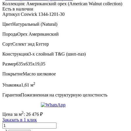
Коллекция:
Американский орех (American Walnut collection)
Есть в наличии
Артикул Coswick 1344-1201-30
Цвет
Натуральный (Natural)
Порода
Орех Американский
Сорт
Селект энд Бэттер
Конструкция
3-х слойный T&G (шип-паз)
Размер
635x635x19,05
Покрытие
Масло шелковое
2
Упаковка
1,61 м
Гарантия
Пожизненная на структурную целостность
2
Цена за м
:
26 476
₽
Заказать в 1 клик
Количество
2