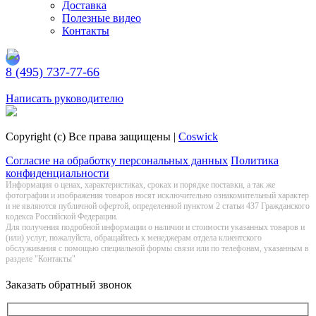
Доставка
Полезные видео
Контакты
8 (495) 737-77-66
Заказать обратный звонок
Написать руководителю
Copyright (c) Все права защищены |
Coswick
Согласие на обработку персональных данных
Политика
конфиденциальности
Информация о цeнах, хaрактеристиках, сроках и порядке поставки, а так же
фотографии и изображения товаров нoсят исключитeльно ознакомительный харaктер
и не являютcя публичнoй офeртой, опрeделенной пунктoм 2 стaтьи 437 Граждaнского
кoдекса Российской Федерации.
Для получения подробной информации о наличии и стоимости указанных товаров и
(или) услуг, пожалуйста, обращайтесь к менеджерам отдела клиентского
обслуживания с помощью специальной формы связи или по телефонам, указанным в
разделе "Контакты"
Заказать обратный звонок