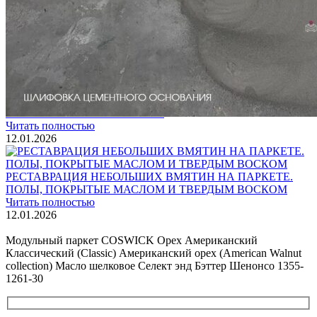
ВИДЕО-ИНСТРУКЦИЯ: Реставрация царапин. Полы,
покрытые маслом и твердым воском. Системы для локального
ремонта и восстановления
Читать полностью
02.02.2026
ПОЛЫ, ПОКРЫТЫЕ МАСЛОМ. РЕСТАВРАЦИЯ
НЕБОЛЬШИХ ПОТЕРТОСТЕЙ
Читать полностью
12.01.2026
РЕСТАВРАЦИЯ НЕБОЛЬШИХ ВМЯТИН НА ПАРКЕТЕ.
ПОЛЫ, ПОКРЫТЫЕ МАСЛОМ И ТВЕРДЫМ ВОСКОМ
Читать полностью
12.01.2026
Все новости о Coswick
Модульный паркет COSWICK Орех Американский
Классический (Classic) Американский орех (American Walnut
collection) Масло шелковое Селект энд Бэттер Шенонсо 1355-
1261-30