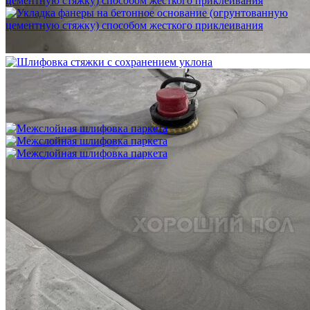
Укладка фанеры на бетонное основание (огрунтованную
цементную стяжку) способом жесткого приклеивания
750 ₽
Межслойная шлифовка паркета