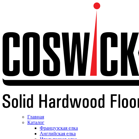
Главная
Каталог
Французская елка
Английская елка