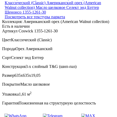
Посмотреть все текстуры паркета
Коллекция:
Американский орех (American Walnut collection)
Есть в наличии
Артикул Coswick 1355-1261-30
Цвет
Классический (Classic)
Порода
Орех Американский
Сорт
Селект энд Бэттер
Конструкция
3-х слойный T&G (шип-паз)
Размер
635x635x19,05
Покрытие
Масло шелковое
2
Упаковка
1,61 м
Гарантия
Пожизненная на структурную целостность