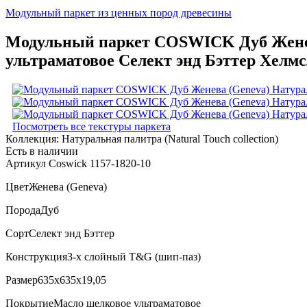
Модульный паркет из ценных пород древесины
Модульный паркет COSWICK Дуб Женева 
ультраматовое Селект энд Бэттер Хелмс
Посмотреть все текстуры паркета
Коллекция:
Натуральная палитра (Natural Touch collection)
Есть в наличии
Артикул Coswick 1157-1820-10
Цвет
Женева (Geneva)
Порода
Дуб
Сорт
Селект энд Бэттер
Конструкция
3-х слойный T&G (шип-паз)
Размер
635x635x19,05
Покрытие
Масло шелковое ультраматовое