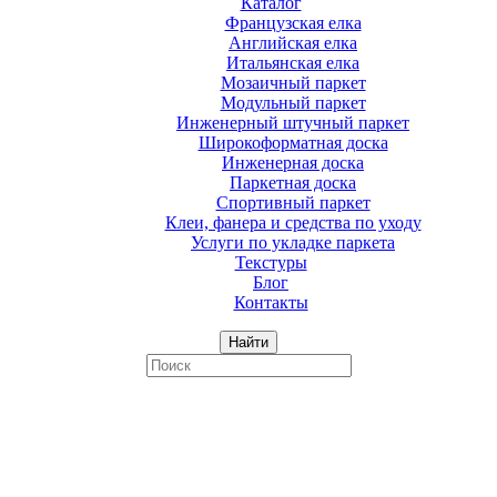
Каталог
Французская елка
Английская елка
Итальянская елка
Мозаичный паркет
Модульный паркет
Инженерный штучный паркет
Широкоформатная доска
Инженерная доска
Паркетная доска
Спортивный паркет
Клеи, фанера и средства по уходу
Услуги по укладке паркета
Текстуры
Блог
Контакты
Найти