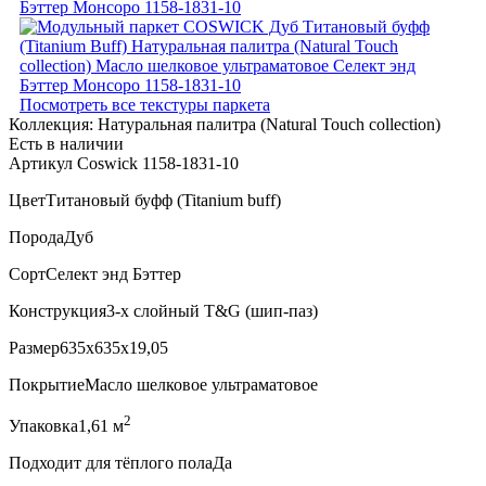
Посмотреть все текстуры паркета
Коллекция:
Натуральная палитра (Natural Touch collection)
Есть в наличии
Артикул Coswick 1158-1831-10
Цвет
Титановый буфф (Titanium buff)
Порода
Дуб
Сорт
Селект энд Бэттер
Конструкция
3-х слойный T&G (шип-паз)
Размер
635x635x19,05
Покрытие
Масло шелковое ультраматовое
2
Упаковка
1,61 м
Подходит для тёплого пола
Да