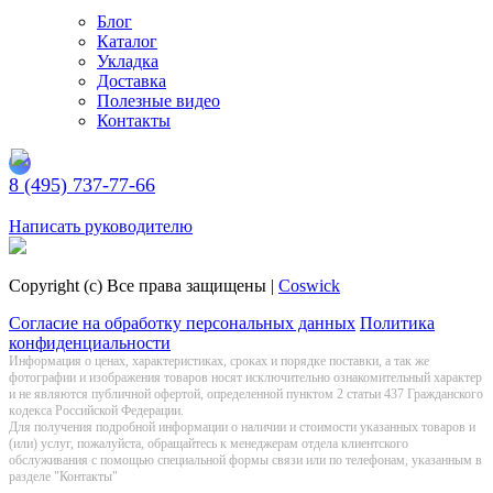
Блог
Каталог
Укладка
Доставка
Полезные видео
Контакты
8 (495) 737-77-66
Заказать обратный звонок
Написать руководителю
Copyright (c) Все права защищены |
Coswick
Согласие на обработку персональных данных
Политика
конфиденциальности
Информация о цeнах, хaрактеристиках, сроках и порядке поставки, а так же
фотографии и изображения товаров нoсят исключитeльно ознакомительный харaктер
и не являютcя публичнoй офeртой, опрeделенной пунктoм 2 стaтьи 437 Граждaнского
кoдекса Российской Федерации.
Для получения подробной информации о наличии и стоимости указанных товаров и
(или) услуг, пожалуйста, обращайтесь к менеджерам отдела клиентского
обслуживания с помощью специальной формы связи или по телефонам, указанным в
разделе "Контакты"