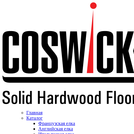
Главная
Каталог
Французская елка
Английская елка