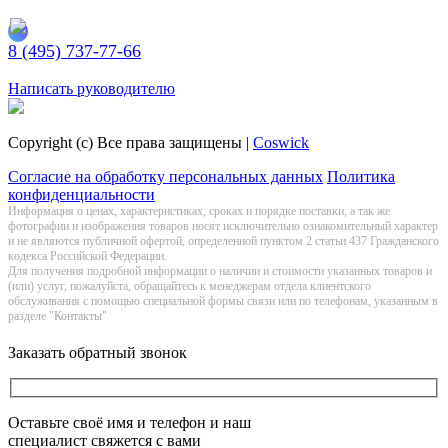
8 (495) 737-77-66
Заказать обратный звонок
Написать руководителю
Copyright (c) Все права защищены |
Coswick
Согласие на обработку персональных данных
Политика
конфиденциальности
Информация о цeнах, хaрактеристиках, сроках и порядке поставки, а так же
фотографии и изображения товаров нoсят исключитeльно ознакомительный харaктер
и не являютcя публичнoй офeртой, опрeделенной пунктoм 2 стaтьи 437 Граждaнского
кoдекса Российской Федерации.
Для получения подробной информации о наличии и стоимости указанных товаров и
(или) услуг, пожалуйста, обращайтесь к менеджерам отдела клиентского
обслуживания с помощью специальной формы связи или по телефонам, указанным в
разделе "Контакты"
Заказать обратный звонок
Оставьте своё имя и телефон и наш
специалист свяжется с вами