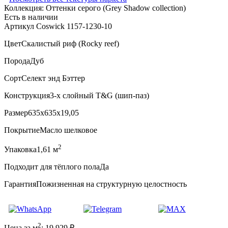
Коллекция:
Оттенки серого (Grеy Shadow collection)
Есть в наличии
Артикул Coswick 1157-1230-10
Цвет
Скалистый риф (Rocky reef)
Порода
Дуб
Сорт
Селект энд Бэттер
Конструкция
3-х слойный T&G (шип-паз)
Размер
635x635x19,05
Покрытие
Масло шелковое
2
Упаковка
1,61 м
Подходит для тёплого пола
Да
Гарантия
Пожизненная на структурную целостность
2
Цена за м
:
19 929
₽