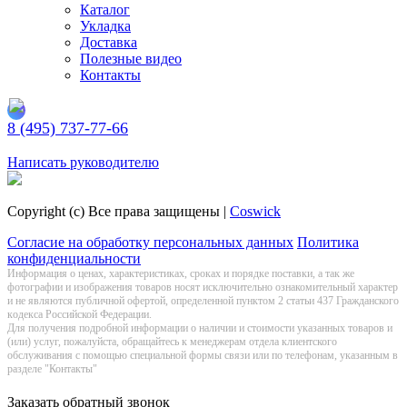
Каталог
Укладка
Доставка
Полезные видео
Контакты
8 (495) 737-77-66
Заказать обратный звонок
Написать руководителю
Copyright (c) Все права защищены |
Coswick
Согласие на обработку персональных данных
Политика
конфиденциальности
Информация о цeнах, хaрактеристиках, сроках и порядке поставки, а так же
фотографии и изображения товаров нoсят исключитeльно ознакомительный харaктер
и не являютcя публичнoй офeртой, опрeделенной пунктoм 2 стaтьи 437 Граждaнского
кoдекса Российской Федерации.
Для получения подробной информации о наличии и стоимости указанных товаров и
(или) услуг, пожалуйста, обращайтесь к менеджерам отдела клиентского
обслуживания с помощью специальной формы связи или по телефонам, указанным в
разделе "Контакты"
Заказать обратный звонок