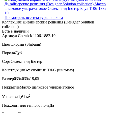
Посмотреть все текстуры паркета
Коллекция:
Дизайнерские решения (Designer Solution
collection)
Есть в наличии
Артикул Coswick 1106-1882-10
Цвет
Сибуми (Shibumi)
Порода
Дуб
Сорт
Селект энд Бэттер
Конструкция
3-х слойный T&G (шип-паз)
Размер
635x635x19,05
Покрытие
Масло шелковое ультраматовое
2
Упаковка
1,61 м
Подходит для тёплого пола
Да