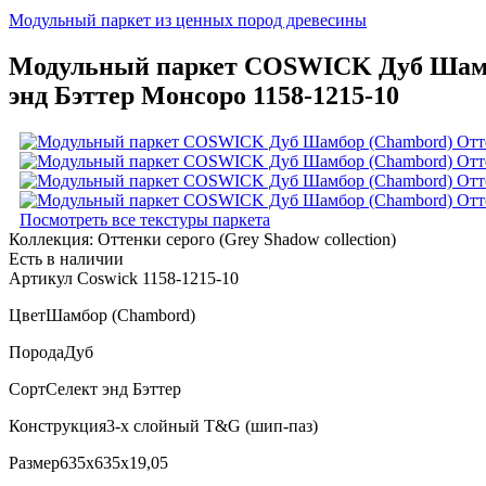
Модульный паркет из ценных пород древесины
Модульный паркет COSWICK Дуб Шамбор
энд Бэттер Монсоро 1158-1215-10
Посмотреть все текстуры паркета
Коллекция:
Оттенки серого (Grеy Shadow collection)
Есть в наличии
Артикул Coswick 1158-1215-10
Цвет
Шамбор (Chambord)
Порода
Дуб
Сорт
Селект энд Бэттер
Конструкция
3-х слойный T&G (шип-паз)
Размер
635x635x19,05