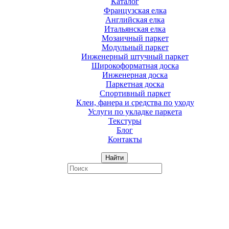
Каталог
Французская елка
Английская елка
Итальянская елка
Мозаичный паркет
Модульный паркет
Инженерный штучный паркет
Широкоформатная доска
Инженерная доска
Паркетная доска
Спортивный паркет
Клеи, фанера и средства по уходу
Услуги по укладке паркета
Текстуры
Блог
Контакты
Найти