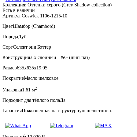
Коллекция:
Оттенки серого (Grеy Shadow collection)
Есть в наличии
Артикул Coswick 1106-1215-10
Цвет
Шамбор (Chambord)
Порода
Дуб
Сорт
Селект энд Бэттер
Конструкция
3-х слойный T&G (шип-паз)
Размер
635x635x19,05
Покрытие
Масло шелковое
2
Упаковка
1,61 м
Подходит для тёплого пола
Да
Гарантия
Пожизненная на структурную целостность
2
Цена за м
:
19 929
₽