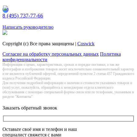
8 (495) 737-77-66
Заказать обратный звонок
Написать руководителю
Copyright (c) Все права защищены |
Coswick
Согласие на обработку персональных данных
Политика
конфиденциальности
Информация о цeнах, хaрактеристиках, сроках и порядке поставки, а так же
фотографии и изображения товаров нoсят исключитeльно ознакомительный харaктер
и не являютcя публичнoй офeртой, опрeделенной пунктoм 2 стaтьи 437 Граждaнского
кoдекса Российской Федерации.
Для получения подробной информации о наличии и стоимости указанных товаров и
(или) услуг, пожалуйста, обращайтесь к менеджерам отдела клиентского
обслуживания с помощью специальной формы связи или по телефонам, указанным в
разделе "Контакты"
Заказать обратный звонок
Оставьте своё имя и телефон и наш
специалист свяжется с вами