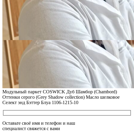
покрытые маслом и твердым воском. Системы для локального
ремонта и восстановления
Читать полностью
02.02.2026
ПОЛЫ, ПОКРЫТЫЕ МАСЛОМ. РЕСТАВРАЦИЯ
НЕБОЛЬШИХ ПОТЕРТОСТЕЙ
Читать полностью
12.01.2026
РЕСТАВРАЦИЯ НЕБОЛЬШИХ ВМЯТИН НА ПАРКЕТЕ.
ПОЛЫ, ПОКРЫТЫЕ МАСЛОМ И ТВЕРДЫМ ВОСКОМ
Читать полностью
12.01.2026
Все новости о Coswick
Модульный паркет COSWICK Дуб Шамбор (Chambord)
Оттенки серого (Grеy Shadow collection) Масло шелковое
Селект энд Бэттер Блуа 1106-1215-10
Оставьте своё имя и телефон и наш
специалист свяжется с вами