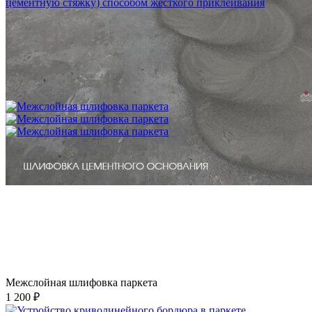
Укладка фанеры на бетонное основание (огрунтованную
цементную стяжку) способом жесткого приклеивания
750 ₽
Межслойная шлифовка паркета
1 200 ₽