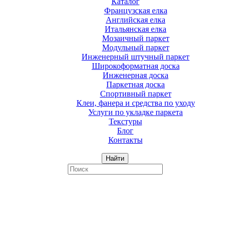
Каталог
Французская елка
Английская елка
Итальянская елка
Мозаичный паркет
Модульный паркет
Инженерный штучный паркет
Широкоформатная доска
Инженерная доска
Паркетная доска
Спортивный паркет
Клеи, фанера и средства по уходу
Услуги по укладке паркета
Текстуры
Блог
Контакты
Найти