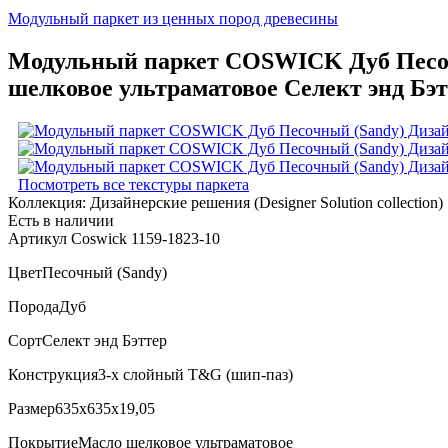
Модульный паркет из ценных пород древесины
Модульный паркет COSWICK Дуб Песочны
шелковое ультраматовое Селект энд Бэт
Посмотреть все текстуры паркета
Коллекция:
Дизайнерские решения (Designer Solution collection)
Есть в наличии
Артикул Coswick 1159-1823-10
Цвет
Песочный (Sandy)
Порода
Дуб
Сорт
Селект энд Бэттер
Конструкция
3-х слойный T&G (шип-паз)
Размер
635x635x19,05
Покрытие
Масло шелковое ультраматовое