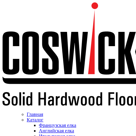
Главная
Каталог
Французская елка
Английская елка