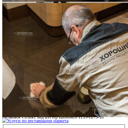
ВИДЕО-ИНСТРУКЦИЯ: Реставрация царапин. Полы,
покрытые маслом и твердым воском. Системы для локального
ремонта и восстановления
Читать полностью
02.02.2026
ПОЛЫ, ПОКРЫТЫЕ МАСЛОМ. РЕСТАВРАЦИЯ
НЕБОЛЬШИХ ПОТЕРТОСТЕЙ
Читать полностью
12.01.2026
РЕСТАВРАЦИЯ НЕБОЛЬШИХ ВМЯТИН НА ПАРКЕТЕ.
ПОЛЫ, ПОКРЫТЫЕ МАСЛОМ И ТВЕРДЫМ ВОСКОМ
Читать полностью
12.01.2026
Все новости о Coswick
Модульный паркет COSWICK Дуб Нордкап (North Cape)
Дизайнерские решения (Designer Solution collection) Масло
шелковое Селект энд Бэттер Шенонсо 1155-1275-10