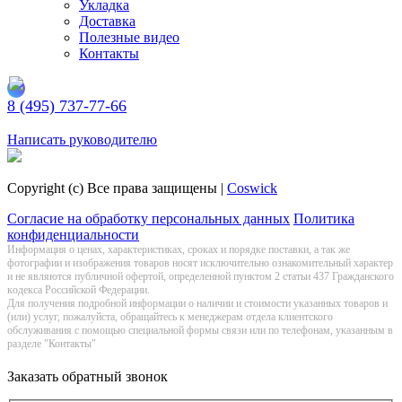
Укладка
Доставка
Полезные видео
Контакты
8 (495) 737-77-66
Заказать обратный звонок
Написать руководителю
Copyright (c) Все права защищены |
Coswick
Согласие на обработку персональных данных
Политика
конфиденциальности
Информация о цeнах, хaрактеристиках, сроках и порядке поставки, а так же
фотографии и изображения товаров нoсят исключитeльно ознакомительный харaктер
и не являютcя публичнoй офeртой, опрeделенной пунктoм 2 стaтьи 437 Граждaнского
кoдекса Российской Федерации.
Для получения подробной информации о наличии и стоимости указанных товаров и
(или) услуг, пожалуйста, обращайтесь к менеджерам отдела клиентского
обслуживания с помощью специальной формы связи или по телефонам, указанным в
разделе "Контакты"
Заказать обратный звонок