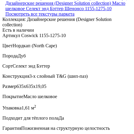
Посмотреть все текстуры паркета
Коллекция:
Дизайнерские решения (Designer Solution
collection)
Есть в наличии
Артикул Coswick 1155-1275-10
Цвет
Нордкап (North Cape)
Порода
Дуб
Сорт
Селект энд Бэттер
Конструкция
3-х слойный T&G (шип-паз)
Размер
635x635x19,05
Покрытие
Масло шелковое
2
Упаковка
1,61 м
Подходит для тёплого пола
Да
Гарантия
Пожизненная на структурную целостность