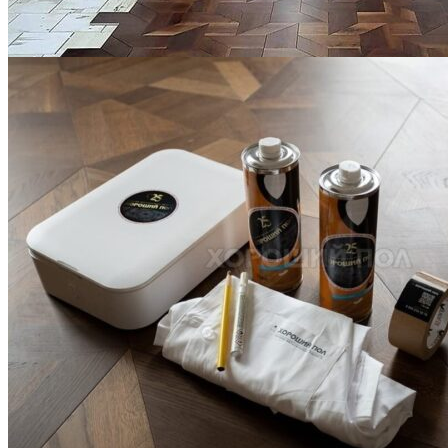
Укладка модульного паркета с финишным покрытием на
фанеру
3 600 ₽
Услуги по реставрации паркета
1 500 ₽
Блог
Интересные статьи о паркете Coswick