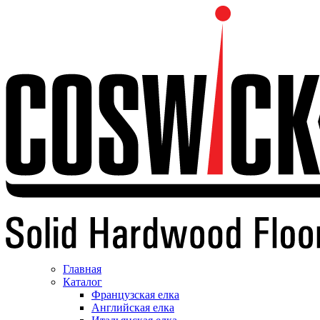
Главная
Каталог
Французская елка
Английская елка