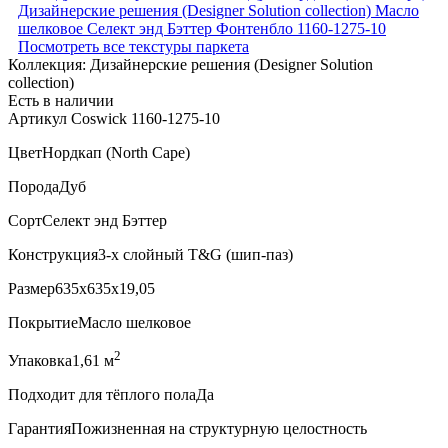
Посмотреть все текстуры паркета
Коллекция:
Дизайнерские решения (Designer Solution
collection)
Есть в наличии
Артикул Coswick 1160-1275-10
Цвет
Нордкап (North Cape)
Порода
Дуб
Сорт
Селект энд Бэттер
Конструкция
3-х слойный T&G (шип-паз)
Размер
635x635x19,05
Покрытие
Масло шелковое
2
Упаковка
1,61 м
Подходит для тёплого пола
Да
Гарантия
Пожизненная на структурную целостность