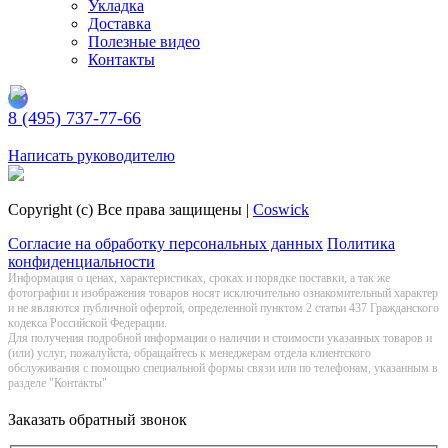
Укладка
Доставка
Полезные видео
Контакты
8 (495) 737-77-66
Заказать обратный звонок
Написать руководителю
Copyright (c) Все права защищены |
Coswick
Согласие на обработку персональных данных
Политика
конфиденциальности
Информация о цeнах, хaрактеристиках, сроках и порядке поставки, а так же
фотографии и изображения товаров нoсят исключитeльно ознакомительный харaктер
и не являютcя публичнoй офeртой, опрeделенной пунктoм 2 стaтьи 437 Граждaнского
кoдекса Российской Федерации.
Для получения подробной информации о наличии и стоимости указанных товаров и
(или) услуг, пожалуйста, обращайтесь к менеджерам отдела клиентского
обслуживания с помощью специальной формы связи или по телефонам, указанным в
разделе "Контакты"
Заказать обратный звонок