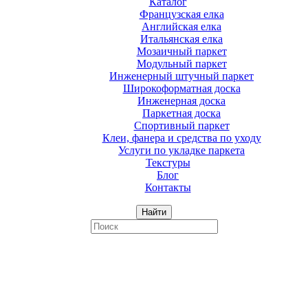
Каталог
Французская елка
Английская елка
Итальянская елка
Мозаичный паркет
Модульный паркет
Инженерный штучный паркет
Широкоформатная доска
Инженерная доска
Паркетная доска
Спортивный паркет
Клеи, фанера и средства по уходу
Услуги по укладке паркета
Текстуры
Блог
Контакты
Найти