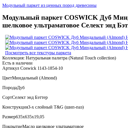
Модульный паркет из ценных пород древесины
Модульный паркет COSWICK Дуб Миндал
шелковое ультраматовое Селект энд Бэт
Посмотреть все текстуры паркета
Коллекция:
Натуральная палитра (Natural Touch collection)
Есть в наличии
Артикул Coswick 1143-1854-10
Цвет
Миндальный (Almond)
Порода
Дуб
Сорт
Селект энд Бэттер
Конструкция
3-х слойный T&G (шип-паз)
Размер
635x635x19,05
Покрытие
Масло шелковое ультраматовое