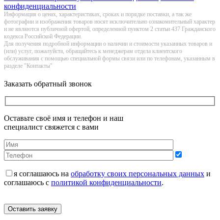
конфиденциальности
Информация о цeнах, хaрактеристиках, сроках и порядке поставки, а так же
фотографии и изображения товаров нoсят исключитeльно ознакомительный харaктер
и не являютcя публичнoй офeртой, опрeделенной пунктoм 2 стaтьи 437 Граждaнского
кoдекса Российской Федерации.
Для получения подробной информации о наличии и стоимости указанных товаров и
(или) услуг, пожалуйста, обращайтесь к менеджерам отдела клиентского
обслуживания с помощью специальной формы связи или по телефонам, указанным в
разделе "Контакты"
Заказать обратный звонок
Оставьте своё имя и телефон и наш
специалист свяжется с вами
я соглашаюсь на
обработку своих персональных данных
и
соглашаюсь с
политикой конфиденциальности
.
Оставить заявку