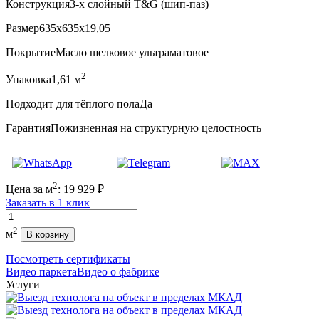
Конструкция
3-х слойный T&G (шип-паз)
Размер
635x635x19,05
Покрытие
Масло шелковое ультраматовое
2
Упаковка
1,61 м
Подходит для тёплого пола
Да
Гарантия
Пожизненная на структурную целостность
2
Цена за м
:
19 929
₽
Заказать в 1 клик
Количество
2
м
В корзину
Посмотреть сертификаты
Видео паркета
Видео о фабрике
Услуги