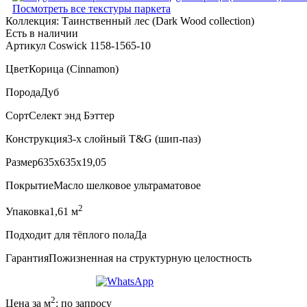
Посмотреть все текстуры паркета
Коллекция:
Таинственный лес (Dark Wood collection)
Есть в наличии
Артикул Coswick 1158-1565-10
Цвет
Корица (Cinnamon)
Порода
Дуб
Сорт
Селект энд Бэттер
Конструкция
3-х слойный T&G (шип-паз)
Размер
635x635x19,05
Покрытие
Масло шелковое ультраматовое
2
Упаковка
1,61 м
Подходит для тёплого пола
Да
Гарантия
Пожизненная на структурную целостность
2
Цена за м
:
по запросу