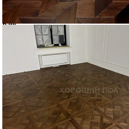
Услуги по реставрации паркета
1 500 ₽
Блог
Интересные статьи о паркете Coswick
ВИДЕО-ИНСТРУКЦИЯ: Реставрация царапин. Полы,
покрытые маслом и твердым воском. Системы для локального
ремонта и восстановления
Читать полностью
02.02.2026
ПОЛЫ, ПОКРЫТЫЕ МАСЛОМ. РЕСТАВРАЦИЯ
НЕБОЛЬШИХ ПОТЕРТОСТЕЙ
Читать полностью
12.01.2026
РЕСТАВРАЦИЯ НЕБОЛЬШИХ ВМЯТИН НА ПАРКЕТЕ.