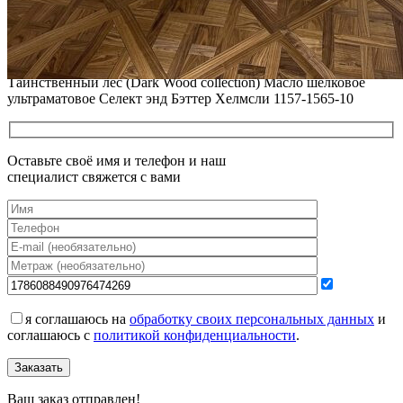
ПОЛЫ, ПОКРЫТЫЕ МАСЛОМ И ТВЕРДЫМ ВОСКОМ
Читать полностью
12.01.2026
Все новости о Coswick
Модульный паркет COSWICK Дуб Корица (Cinnamon)
Таинственный лес (Dark Wood collection) Масло шелковое
ультраматовое Селект энд Бэттер Хелмсли 1157-1565-10
Оставьте своё имя и телефон и наш
специалист свяжется с вами
я соглашаюсь на
обработку своих персональных данных
и
соглашаюсь с
политикой конфиденциальности
.
Заказать
Ваш заказ отправлен!