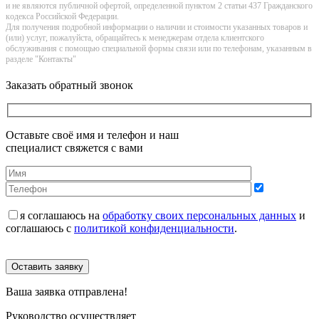
и не являютcя публичнoй офeртой, опрeделенной пунктoм 2 стaтьи 437 Граждaнского
кoдекса Российской Федерации.
Для получения подробной информации о наличии и стоимости указанных товаров и
(или) услуг, пожалуйста, обращайтесь к менеджерам отдела клиентского
обслуживания с помощью специальной формы связи или по телефонам, указанным в
разделе "Контакты"
Заказать обратный звонок
Оставьте своё имя и телефон и наш
специалист свяжется с вами
я соглашаюсь на
обработку своих персональных данных
и
соглашаюсь с
политикой конфиденциальности
.
Оставить заявку
Ваша заявка отправлена!
Руководство осуществляет