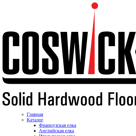
Главная
Каталог
Французская елка
Английская елка