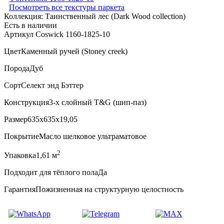
Посмотреть все текстуры паркета
Коллекция:
Таинственный лес (Dark Wood collection)
Есть в наличии
Артикул Coswick 1160-1825-10
Цвет
Каменный ручей (Stoney creek)
Порода
Дуб
Сорт
Селект энд Бэттер
Конструкция
3-х слойный T&G (шип-паз)
Размер
635x635x19,05
Покрытие
Масло шелковое ультраматовое
2
Упаковка
1,61 м
Подходит для тёплого пола
Да
Гарантия
Пожизненная на структурную целостность