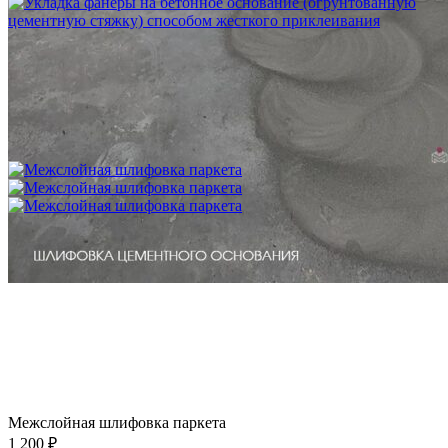
Укладка фанеры на бетонное основание (огрунтованную
цементную стяжку) способом жесткого приклеивания
750 ₽
Межслойная шлифовка паркета
1 200 ₽