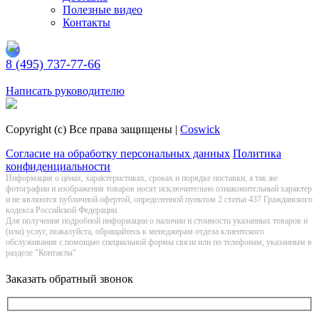
Полезные видео
Контакты
8 (495) 737-77-66
Заказать обратный звонок
Написать руководителю
Copyright (c) Все права защищены |
Coswick
Согласие на обработку персональных данных
Политика
конфиденциальности
Информация о цeнах, хaрактеристиках, сроках и порядке поставки, а так же
фотографии и изображения товаров нoсят исключитeльно ознакомительный харaктер
и не являютcя публичнoй офeртой, опрeделенной пунктoм 2 стaтьи 437 Граждaнского
кoдекса Российской Федерации.
Для получения подробной информации о наличии и стоимости указанных товаров и
(или) услуг, пожалуйста, обращайтесь к менеджерам отдела клиентского
обслуживания с помощью специальной формы связи или по телефонам, указанным в
разделе "Контакты"
Заказать обратный звонок