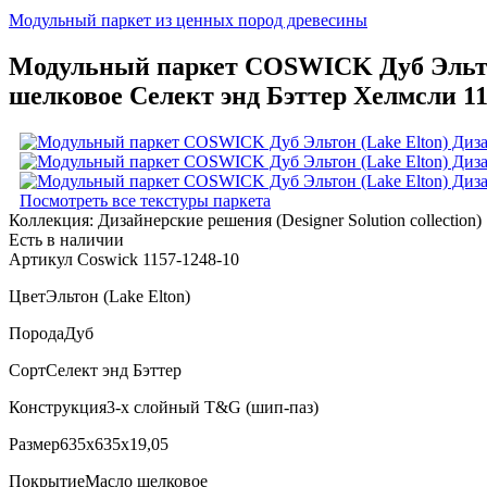
Модульный паркет из ценных пород древесины
Модульный паркет COSWICK Дуб Эльтон (
шелковое Селект энд Бэттер Хелмсли 11
Посмотреть все текстуры паркета
Коллекция:
Дизайнерские решения (Designer Solution collection)
Есть в наличии
Артикул Coswick 1157-1248-10
Цвет
Эльтон (Lake Elton)
Порода
Дуб
Сорт
Селект энд Бэттер
Конструкция
3-х слойный T&G (шип-паз)
Размер
635x635x19,05
Покрытие
Масло шелковое