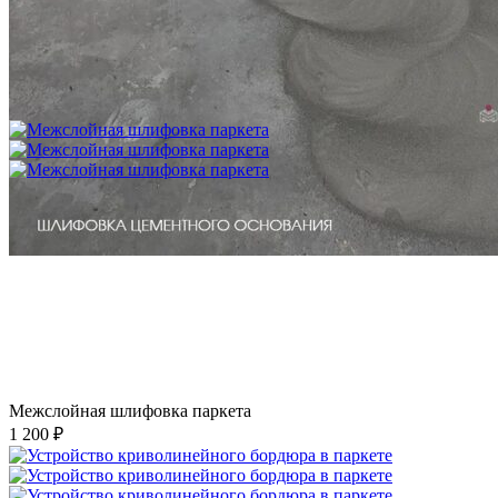
Укладка фанеры на бетонное основание (огрунтованную
цементную стяжку) способом жесткого приклеивания
750 ₽
Межслойная шлифовка паркета
1 200 ₽