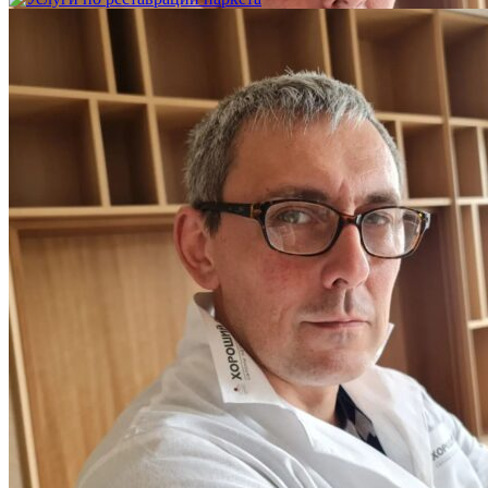
Услуги по реставрации паркета
1 500 ₽
Блог
Интересные статьи о паркете Coswick
ВИДЕО-ИНСТРУКЦИЯ: Реставрация царапин. Полы,
покрытые маслом и твердым воском. Системы для локального
ремонта и восстановления