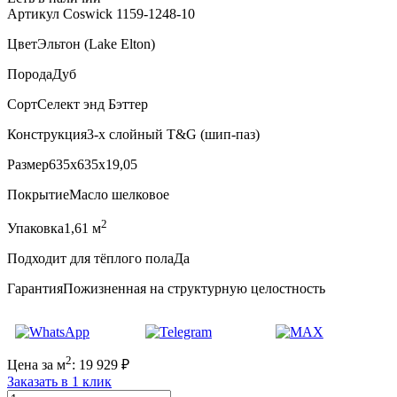
Артикул Coswick 1159-1248-10
Цвет
Эльтон (Lake Elton)
Порода
Дуб
Сорт
Селект энд Бэттер
Конструкция
3-х слойный T&G (шип-паз)
Размер
635x635x19,05
Покрытие
Масло шелковое
2
Упаковка
1,61 м
Подходит для тёплого пола
Да
Гарантия
Пожизненная на структурную целостность
2
Цена за м
:
19 929
₽
Заказать в 1 клик
Количество