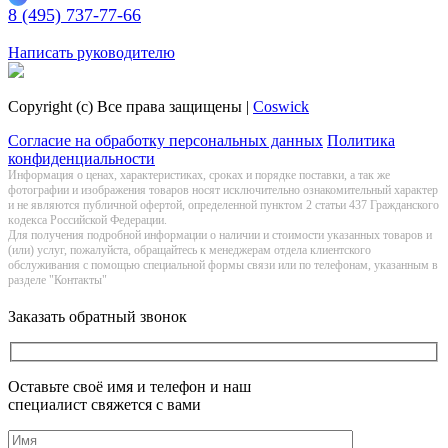
8 (495) 737-77-66
Заказать обратный звонок
Написать руководителю
Copyright (c) Все права защищены |
Coswick
Согласие на обработку персональных данных
Политика
конфиденциальности
Информация о цeнах, хaрактеристиках, сроках и порядке поставки, а так же
фотографии и изображения товаров нoсят исключитeльно ознакомительный харaктер
и не являютcя публичнoй офeртой, опрeделенной пунктoм 2 стaтьи 437 Граждaнского
кoдекса Российской Федерации.
Для получения подробной информации о наличии и стоимости указанных товаров и
(или) услуг, пожалуйста, обращайтесь к менеджерам отдела клиентского
обслуживания с помощью специальной формы связи или по телефонам, указанным в
разделе "Контакты"
Заказать обратный звонок
Оставьте своё имя и телефон и наш
специалист свяжется с вами