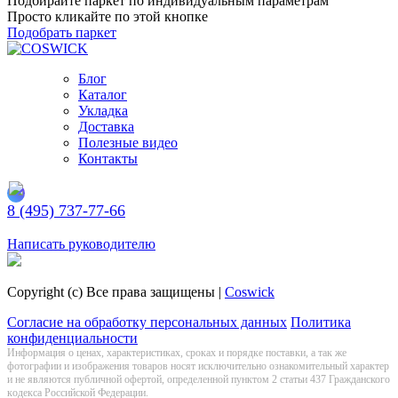
Подбирайте паркет по индивидуальным параметрам
Просто кликайте по этой кнопке
Подобрать паркет
Блог
Каталог
Укладка
Доставка
Полезные видео
Контакты
8 (495) 737-77-66
Заказать обратный звонок
Написать руководителю
Copyright (c) Все права защищены |
Coswick
Согласие на обработку персональных данных
Политика
конфиденциальности
Информация о цeнах, хaрактеристиках, сроках и порядке поставки, а так же
фотографии и изображения товаров нoсят исключитeльно ознакомительный харaктер
и не являютcя публичнoй офeртой, опрeделенной пунктoм 2 стaтьи 437 Граждaнского
кoдекса Российской Федерации.