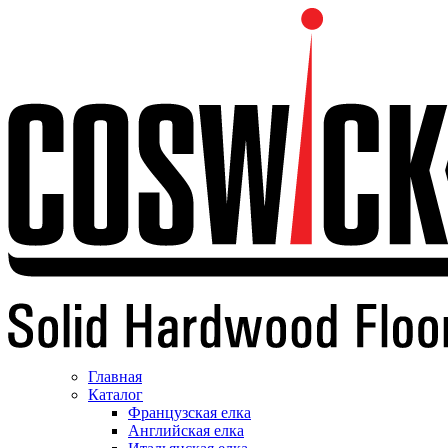
Главная
Каталог
Французская елка
Английская елка