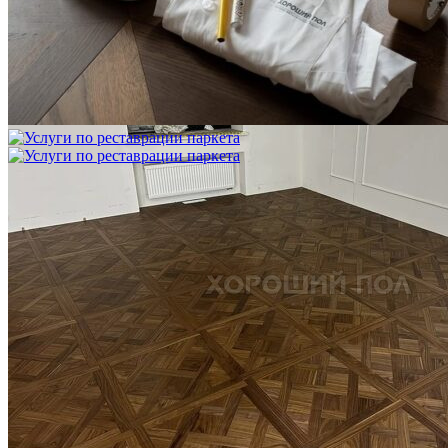
1 500 ₽
Блог
Интересные статьи о паркете Coswick
ВИДЕО-ИНСТРУКЦИЯ: Реставрация царапин. Полы,
покрытые маслом и твердым воском. Системы для локального
ремонта и восстановления
Читать полностью
02.02.2026
ПОЛЫ, ПОКРЫТЫЕ МАСЛОМ. РЕСТАВРАЦИЯ
НЕБОЛЬШИХ ПОТЕРТОСТЕЙ
Читать полностью
12.01.2026
РЕСТАВРАЦИЯ НЕБОЛЬШИХ ВМЯТИН НА ПАРКЕТЕ.
ПОЛЫ, ПОКРЫТЫЕ МАСЛОМ И ТВЕРДЫМ ВОСКОМ
Читать полностью