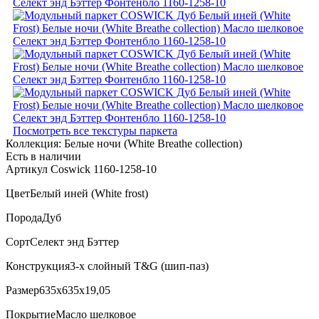
Посмотреть все текстуры паркета
Коллекция:
Белые ночи (White Breathe collection)
Есть в наличии
Артикул Coswick 1160-1258-10
Цвет
Белый иней (White frost)
Порода
Дуб
Сорт
Селект энд Бэттер
Конструкция
3-х слойный T&G (шип-паз)
Размер
635x635x19,05
Покрытие
Масло шелковое