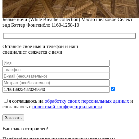
12.01.2026
Все новости о Coswick
Модульный паркет COSWICK Дуб Белый иней (White Frost)
Белые ночи (White Breathe collection) Масло шелковое Селект
энд Бэттер Фонтенбло 1160-1258-10
Оставьте своё имя и телефон и наш
специалист свяжется с вами
я соглашаюсь на
обработку своих персональных данных
и
соглашаюсь с
политикой конфиденциальности
.
Заказать
Ваш заказ отправлен!