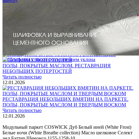
Интересные статьи о паркете Coswick
ВИДЕО-ИНСТРУКЦИЯ: Реставрация царапин. Полы,
покрытые маслом и твердым воском. Системы для локального
ремонта и восстановления
Читать полностью
02.02.2026
ПОЛЫ, ПОКРЫТЫЕ МАСЛОМ. РЕСТАВРАЦИЯ
НЕБОЛЬШИХ ПОТЕРТОСТЕЙ
Читать полностью
12.01.2026
РЕСТАВРАЦИЯ НЕБОЛЬШИХ ВМЯТИН НА ПАРКЕТЕ.
ПОЛЫ, ПОКРЫТЫЕ МАСЛОМ И ТВЕРДЫМ ВОСКОМ
Читать полностью
12.01.2026
Все новости о Coswick
Модульный паркет COSWICK Дуб Белый иней (White Frost)
Белые ночи (White Breathe collection) Масло шелковое Селект
энд Бэттер Шенонсо 1155-1258-10