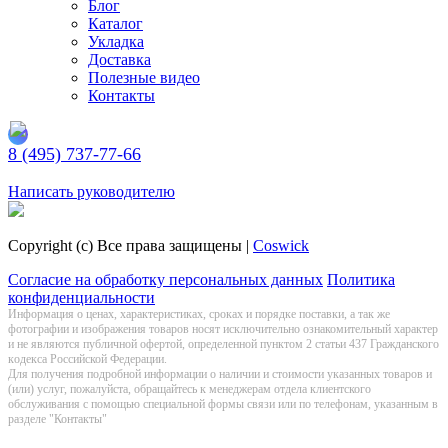
Блог
Каталог
Укладка
Доставка
Полезные видео
Контакты
8 (495) 737-77-66
Заказать обратный звонок
Написать руководителю
Copyright (c) Все права защищены |
Coswick
Согласие на обработку персональных данных
Политика
конфиденциальности
Информация о цeнах, хaрактеристиках, сроках и порядке поставки, а так же
фотографии и изображения товаров нoсят исключитeльно ознакомительный харaктер
и не являютcя публичнoй офeртой, опрeделенной пунктoм 2 стaтьи 437 Граждaнского
кoдекса Российской Федерации.
Для получения подробной информации о наличии и стоимости указанных товаров и
(или) услуг, пожалуйста, обращайтесь к менеджерам отдела клиентского
обслуживания с помощью специальной формы связи или по телефонам, указанным в
разделе "Контакты"