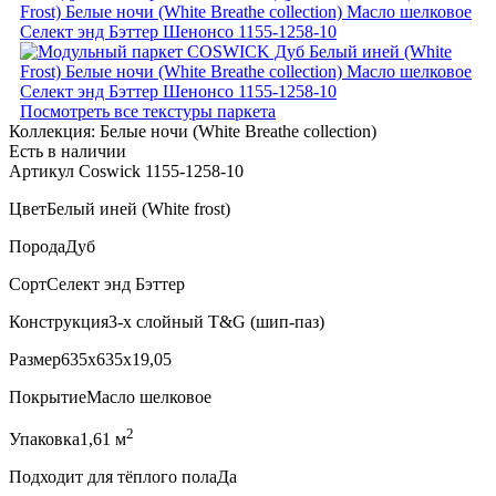
Посмотреть все текстуры паркета
Коллекция:
Белые ночи (White Breathe collection)
Есть в наличии
Артикул Coswick 1155-1258-10
Цвет
Белый иней (White frost)
Порода
Дуб
Сорт
Селект энд Бэттер
Конструкция
3-х слойный T&G (шип-паз)
Размер
635x635x19,05
Покрытие
Масло шелковое
2
Упаковка
1,61 м
Подходит для тёплого пола
Да