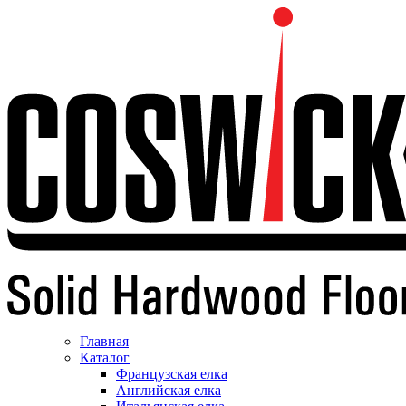
Главная
Каталог
Французская елка
Английская елка