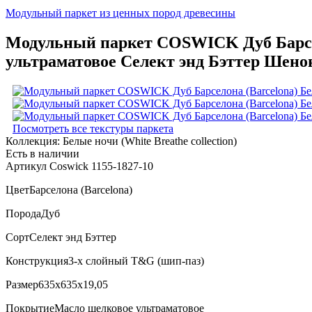
Модульный паркет из ценных пород древесины
Модульный паркет COSWICK Дуб Барсело
ультраматовое Селект энд Бэттер Шенон
Посмотреть все текстуры паркета
Коллекция:
Белые ночи (White Breathe collection)
Есть в наличии
Артикул Coswick 1155-1827-10
Цвет
Барселона (Barcelona)
Порода
Дуб
Сорт
Селект энд Бэттер
Конструкция
3-х слойный T&G (шип-паз)
Размер
635x635x19,05
Покрытие
Масло шелковое ультраматовое