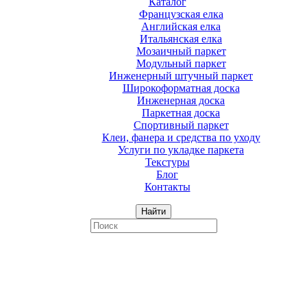
Каталог
Французская елка
Английская елка
Итальянская елка
Мозаичный паркет
Модульный паркет
Инженерный штучный паркет
Широкоформатная доска
Инженерная доска
Паркетная доска
Спортивный паркет
Клеи, фанера и средства по уходу
Услуги по укладке паркета
Текстуры
Блог
Контакты
Найти