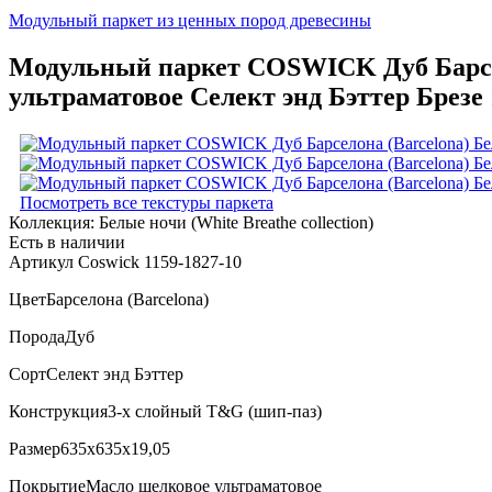
Модульный паркет из ценных пород древесины
Модульный паркет COSWICK Дуб Барсело
ультраматовое Селект энд Бэттер Брезе 
Посмотреть все текстуры паркета
Коллекция:
Белые ночи (White Breathe collection)
Есть в наличии
Артикул Coswick 1159-1827-10
Цвет
Барселона (Barcelona)
Порода
Дуб
Сорт
Селект энд Бэттер
Конструкция
3-х слойный T&G (шип-паз)
Размер
635x635x19,05
Покрытие
Масло шелковое ультраматовое