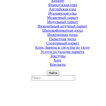
Каталог
Французская елка
Английская елка
Итальянская елка
Мозаичный паркет
Модульный паркет
Инженерный штучный паркет
Широкоформатная доска
Инженерная доска
Паркетная доска
Спортивный паркет
Клеи, фанера и средства по уходу
Услуги по укладке паркета
Текстуры
Блог
Контакты
Найти