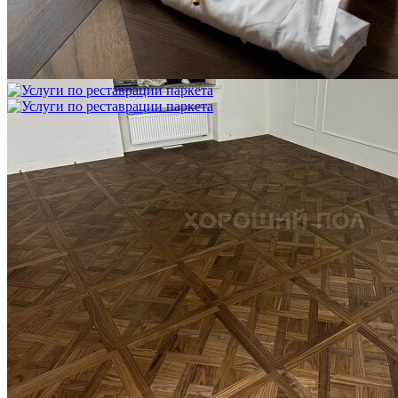
Блог
Интересные статьи о паркете Coswick
ВИДЕО-ИНСТРУКЦИЯ: Реставрация царапин. Полы,
покрытые маслом и твердым воском. Системы для локального
ремонта и восстановления
Читать полностью
02.02.2026
ПОЛЫ, ПОКРЫТЫЕ МАСЛОМ. РЕСТАВРАЦИЯ
НЕБОЛЬШИХ ПОТЕРТОСТЕЙ
Читать полностью
12.01.2026
РЕСТАВРАЦИЯ НЕБОЛЬШИХ ВМЯТИН НА ПАРКЕТЕ.
ПОЛЫ, ПОКРЫТЫЕ МАСЛОМ И ТВЕРДЫМ ВОСКОМ
Читать полностью
12.01.2026
Все новости о Coswick