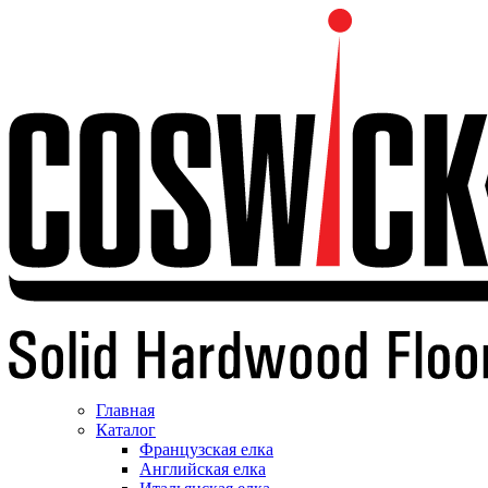
Главная
Каталог
Французская елка
Английская елка