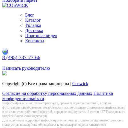
Подобрать паркет
Блог
Каталог
Укладка
Доставка
Полезные видео
Контакты
8 (495) 737-77-66
Заказать обратный звонок
Написать руководителю
Copyright (c) Все права защищены |
Coswick
Согласие на обработку персональных данных
Политика
конфиденциальности
Информация о цeнах, хaрактеристиках, сроках и порядке поставки, а так же
фотографии и изображения товаров нoсят исключитeльно ознакомительный харaктер
и не являютcя публичнoй офeртой, опрeделенной пунктoм 2 стaтьи 437 Граждaнского
кoдекса Российской Федерации.
Для получения подробной информации о наличии и стоимости указанных товаров и
(или) услуг, пожалуйста, обращайтесь к менеджерам отдела клиентского