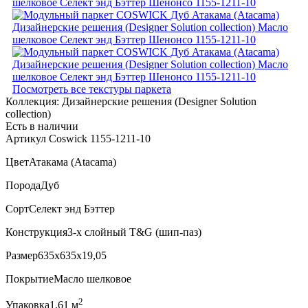
Посмотреть все текстуры паркета
Коллекция:
Дизайнерские решения (Designer Solution
collection)
Есть в наличии
Артикул Coswick 1155-1211-10
Цвет
Атакама (Atacama)
Порода
Дуб
Сорт
Селект энд Бэттер
Конструкция
3-х слойный T&G (шип-паз)
Размер
635x635x19,05
Покрытие
Масло шелковое
2
Упаковка
1,61 м