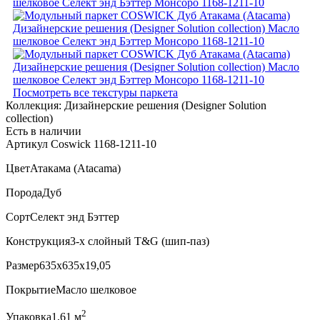
Посмотреть все текстуры паркета
Коллекция:
Дизайнерские решения (Designer Solution
collection)
Есть в наличии
Артикул Coswick 1168-1211-10
Цвет
Атакама (Atacama)
Порода
Дуб
Сорт
Селект энд Бэттер
Конструкция
3-х слойный T&G (шип-паз)
Размер
635x635x19,05
Покрытие
Масло шелковое
2
Упаковка
1,61 м