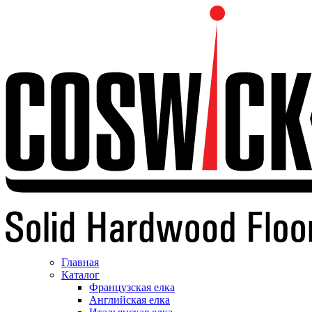
Главная
Каталог
Французская елка
Английская елка