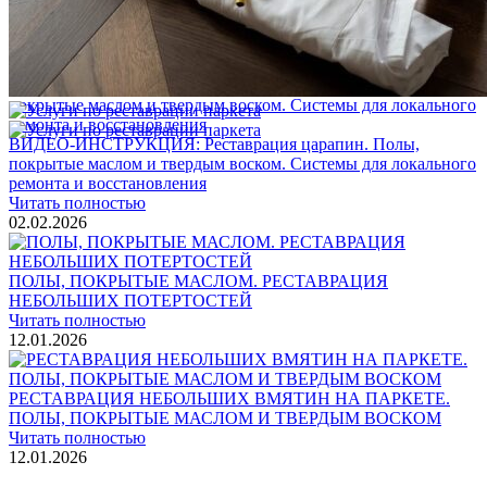
Блог
Интересные статьи о паркете Coswick
ВИДЕО-ИНСТРУКЦИЯ: Реставрация царапин. Полы,
покрытые маслом и твердым воском. Системы для локального
ремонта и восстановления
Читать полностью
02.02.2026
ПОЛЫ, ПОКРЫТЫЕ МАСЛОМ. РЕСТАВРАЦИЯ
НЕБОЛЬШИХ ПОТЕРТОСТЕЙ
Читать полностью
12.01.2026
РЕСТАВРАЦИЯ НЕБОЛЬШИХ ВМЯТИН НА ПАРКЕТЕ.
ПОЛЫ, ПОКРЫТЫЕ МАСЛОМ И ТВЕРДЫМ ВОСКОМ
Читать полностью
12.01.2026
Все новости о Coswick