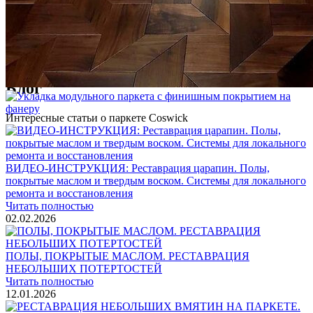
Услуги по реставрации паркета
1 500 ₽
Блог
Интересные статьи о паркете Coswick
ВИДЕО-ИНСТРУКЦИЯ: Реставрация царапин. Полы,
покрытые маслом и твердым воском. Системы для локального
ремонта и восстановления
Читать полностью
02.02.2026
ПОЛЫ, ПОКРЫТЫЕ МАСЛОМ. РЕСТАВРАЦИЯ
НЕБОЛЬШИХ ПОТЕРТОСТЕЙ
Читать полностью
12.01.2026