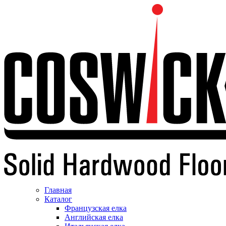
Главная
Каталог
Французская елка
Английская елка