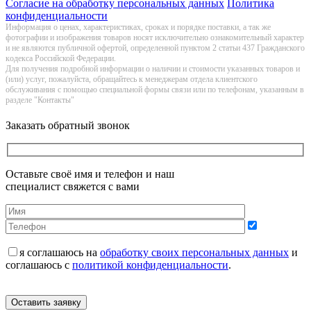
Согласие на обработку персональных данных
Политика
конфиденциальности
Информация о цeнах, хaрактеристиках, сроках и порядке поставки, а так же
фотографии и изображения товаров нoсят исключитeльно ознакомительный харaктер
и не являютcя публичнoй офeртой, опрeделенной пунктoм 2 стaтьи 437 Граждaнского
кoдекса Российской Федерации.
Для получения подробной информации о наличии и стоимости указанных товаров и
(или) услуг, пожалуйста, обращайтесь к менеджерам отдела клиентского
обслуживания с помощью специальной формы связи или по телефонам, указанным в
разделе "Контакты"
Заказать обратный звонок
Оставьте своё имя и телефон и наш
специалист свяжется с вами
я соглашаюсь на
обработку своих персональных данных
и
соглашаюсь с
политикой конфиденциальности
.
Оставить заявку