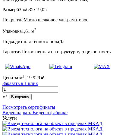
Размер
635x635x19,05
Покрытие
Масло шелковое ультраматовое
2
Упаковка
1,61 м
Подходит для тёплого пола
Да
Гарантия
Пожизненная на структурную целостность
2
Цена за м
:
19 929
₽
Заказать в 1 клик
Количество
2
м
В корзину
Посмотреть сертификаты
Видео паркета
Видео о фабрике
Услуги