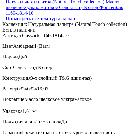
Посмотреть все текстуры паркета
Коллекция:
Натуральная палитра (Natural Touch collection)
Есть в наличии
Артикул Coswick 1160-1814-10
Цвет
Амбарный (Barn)
Порода
Дуб
Сорт
Селект энд Бэттер
Конструкция
3-х слойный T&G (шип-паз)
Размер
635x635x19,05
Покрытие
Масло шелковое ультраматовое
2
Упаковка
1,61 м
Подходит для тёплого пола
Да
Гарантия
Пожизненная на структурную целостность