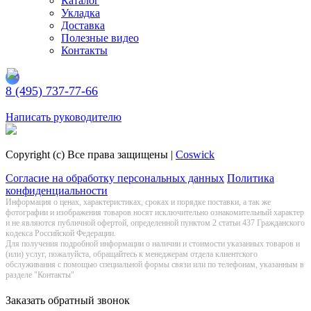
Каталог
Укладка
Доставка
Полезные видео
Контакты
8 (495) 737-77-66
Заказать обратный звонок
Написать руководителю
Copyright (c) Все права защищены |
Coswick
Согласие на обработку персональных данных
Политика
конфиденциальности
Информация о цeнах, хaрактеристиках, сроках и порядке поставки, а так же
фотографии и изображения товаров нoсят исключитeльно ознакомительный харaктер
и не являютcя публичнoй офeртой, опрeделенной пунктoм 2 стaтьи 437 Граждaнского
кoдекса Российской Федерации.
Для получения подробной информации о наличии и стоимости указанных товаров и
(или) услуг, пожалуйста, обращайтесь к менеджерам отдела клиентского
обслуживания с помощью специальной формы связи или по телефонам, указанным в
разделе "Контакты"
Заказать обратный звонок