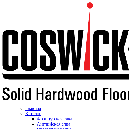
Главная
Каталог
Французская елка
Английская елка