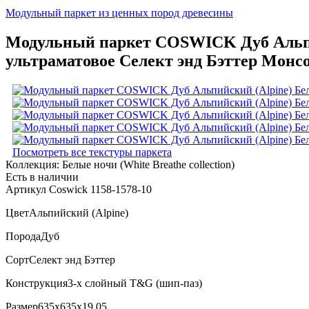
Модульный паркет из ценных пород древесины
Модульный паркет COSWICK Дуб Альпийс
ультраматовое Селект энд Бэттер Монсо
Посмотреть все текстуры паркета
Коллекция:
Белые ночи (White Breathe collection)
Есть в наличии
Артикул Coswick 1158-1578-10
Цвет
Альпийский (Alpine)
Порода
Дуб
Сорт
Селект энд Бэттер
Конструкция
3-х слойный T&G (шип-паз)
Размер
635x635x19,05