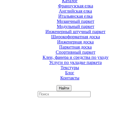
Каталог
Французская елка
Английская елка
Итальянская елка
Мозаичный паркет
Модульный паркет
Инженерный штучный паркет
Широкоформатная доска
Инженерная доска
Паркетная доска
Спортивный паркет
Клеи, фанера и средства по уходу
Услуги по укладке паркета
Текстуры
Блог
Контакты
Найти